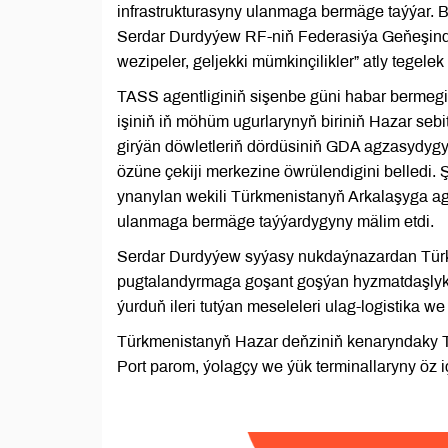
infrastrukturasyny ulanmaga bermäge taýýar.
Serdar Durdyýew RF-niň Federasiýa Geňeşinde 
wezipeler, geljekki mümkinçilikler” atly tegel
TASS agentliginiň sişenbe güni habar berme
işiniň iň möhüm ugurlarynyň biriniň Hazar seb
girýän döwletleriň dördüsiniň GDA agzasydyg
özüne çekiji merkezine öwrülendigini belledi
ynanylan wekili Türkmenistanyň Arkalaşyga agz
ulanmaga bermäge taýýardygyny mälim etdi.
Serdar Durdyýew syýasy nukdaýnazardan Tür
pugtalandyrmaga goşant goşýan hyzmatdaşlyk
ýurduň ileri tutýan meseleleri ulag-logistika
Türkmenistanyň Hazar deňziniň kenaryndaky T
Port parom, ýolagçy we ýük terminallaryny öz 