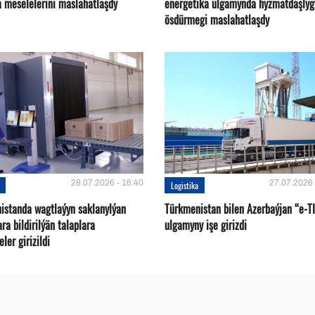
a meselelerini maslahatlaşdy
energetika ulgamynda hyzmatdaşlyg
ösdürmegi maslahatlaşdy
28.07.2026 - 16:40
27.07.2026 
Logistika
istanda wagtlaýyn saklanylýan
Türkmenistan bilen Azerbaýjan “e-T
a bildirilýän talaplara
ulgamyny işe girizdi
ler girizildi