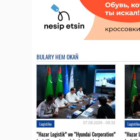
BULARY HEM OKAŇ
07.08.2026 - 09:32
Logistika
Logistika
“Hazar Logistik” we “Hyundai Corporation”
“Hazar L