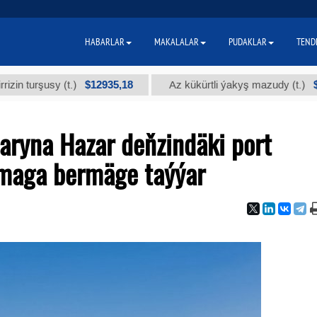
HABARLAR
MAKALALAR
PUDAKLAR
TEND
$12935,18
$300
şusy (t.)
Az kükürtli ýakyş mazudy (t.)
aryna Hazar deňzindäki port
nmaga bermäge taýýar