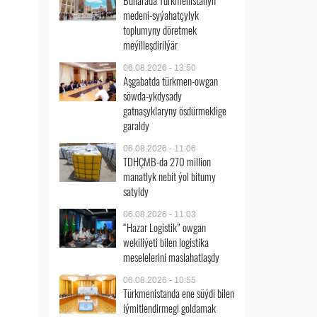
Buharada Türkmenistanyň
medeni-syýahatçylyk
toplumyny döretmek
meýilleşdirilýär
06.08.2026 - 13:50
Aşgabatda türkmen-owgan
söwda-ykdysady
gatnaşyklaryny ösdürmeklige
garaldy
06.08.2026 - 11:06
TDHÇMB-da 270 million
manatlyk nebit ýol bitumy
satyldy
06.08.2026 - 11:03
“Hazar Logistik” owgan
wekiliýeti bilen logistika
meselelerini maslahatlaşdy
06.08.2026 - 10:55
Türkmenistanda ene süýdi bilen
iýmitlendirmegi goldamak