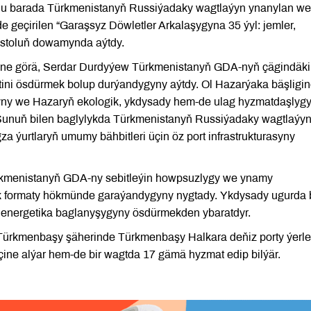
 Bu barada Türkmenistanyň Russiýadaky wagtlaýyn ynanylan wek
geçirilen “Garaşsyz Döwletler Arkalaşygyna 35 ýyl: jemler,
ek stoluň dowamynda aýtdy.
gine görä, Serdar Durdyýew Türkmenistanyň GDA-nyň çägindäki
itini ösdürmek bolup durýandygyny aýtdy. Ol Hazarýaka bäşligi
yny we Hazaryň ekologik, ykdysady hem-de ulag hyzmatdaşlyg
. Şunuň bilen baglylykda Türkmenistanyň Russiýadaky wagtlaýy
a ýurtlaryň umumy bähbitleri üçin öz port infrastrukturasyny
kmenistanyň GDA-ny sebitleýin howpsuzlygy we ynamy
 formaty hökmünde garaýandygyny nygtady. Ykdysady ugurda 
 we energetika baglanyşygyny ösdürmekden ybaratdyr.
ürkmenbaşy şäherinde Türkmenbaşy Halkara deňiz porty ýerle
içine alýar hem-de bir wagtda 17 gämä hyzmat edip bilýär.