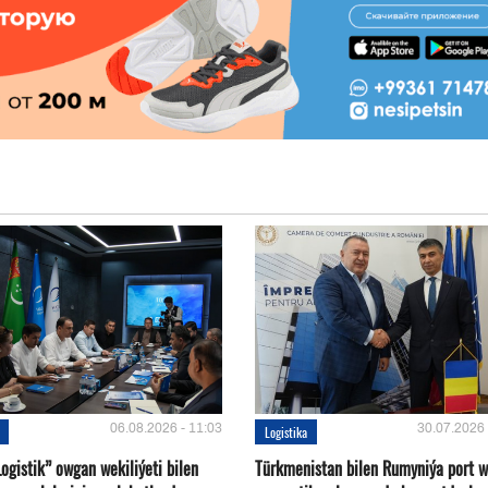
06.08.2026 - 11:03
30.07.2026 
Logistika
ogistik” owgan wekiliýeti bilen
Türkmenistan bilen Rumyniýa port 