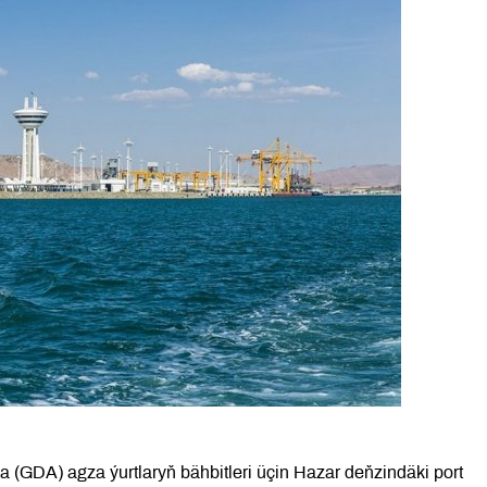
(GDA) agza ýurtlaryň bähbitleri üçin Hazar deňzindäki port