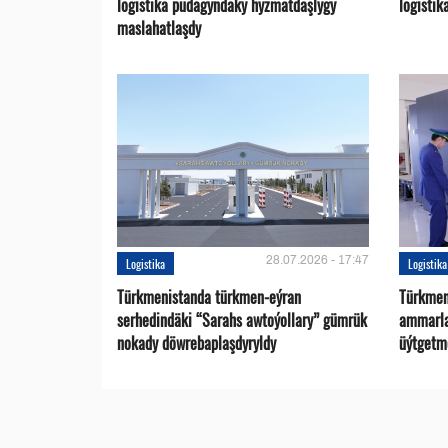
logistika pudagyndaky hyzmatdaşlygy
logistik
maslahatlaşdy
28.07.2026 - 17:47
Logistika
Logistika
Türkmenistanda türkmen-eýran
Türkmen
serhedindäki “Sarahs awtoýollary” gümrük
ammarlar
nokady döwrebaplaşdyryldy
üýtgetme