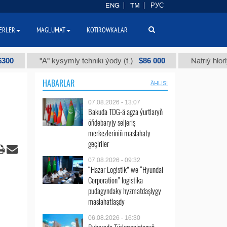
ENG
TM
РУС
ERLER
MAGLUMAT
KOTIROWKALAR
$86 000
"А" kysymly tehniki ýody (t.)
Natriý hlorly (nahar
HABARLAR
ÄHLISI
07.08.2026 - 13:07
Bakuda TDG-ä agza ýurtlaryň
öňdebaryjy seljeriş
merkezleriniň maslahaty
geçiriler
07.08.2026 - 09:32
“Hazar Logistik” we “Hyundai
Corporation” logistika
pudagyndaky hyzmatdaşlygy
maslahatlaşdy
06.08.2026 - 16:30