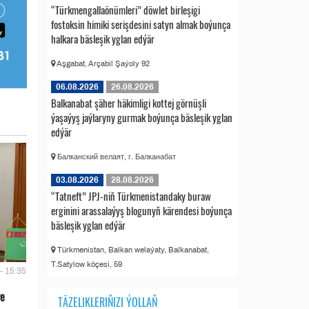
“Türkmengallaönümleri” döwlet birleşigi
fostoksin himiki serişdesini satyn almak boýunça
halkara bäsleşik yglan edýär
Aşgabat, Arçabil Şaýoly 92
06.08.2026
26.08.2026
Balkanabat şäher häkimligi kottej görnüşli
ýaşaýyş jaýlaryny gurmak boýunça bäsleşik yglan
edýär
Балканский велаят, г. Балканабат
03.08.2026
28.08.2026
“Tatneft” JPJ-niň Türkmenistandaky buraw
erginini arassalaýyş blogunyň kärendesi boýunça
bäsleşik yglan edýär
Türkmenistan, Balkan welaýaty, Balkanabat,
T.Satylow köçesi, 59
- 15:35
we
TÄZELIKLERIŇIZI ÝOLLAŇ