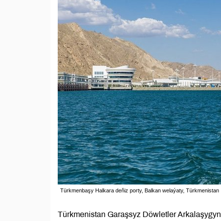
Türkmenbaşy Halkara deňiz porty, Balkan welaýaty, Türkmenistan
Türkmenistan Garaşsyz Döwletler Arkalaşygyna 