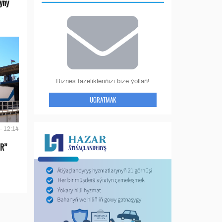
yny
Biznes täzelikleriňizi bize ýollaň!
UGRATMAK
- 12:14
IR”