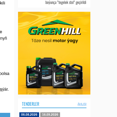
boýunça “tegelek stol” geçirildi
ili
ne
ynyň
n
bolsa
şýär.
TENDERLER
ÄHLISI
06.08.2026
16.09.2026