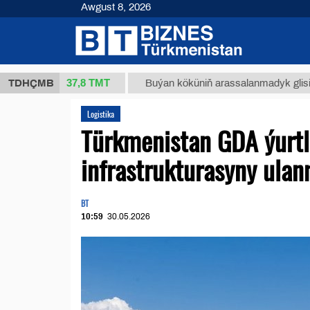
Awgust 8, 2026
37,8 ТМТ
 (kg.)
TDHÇMB
Buýan köküniň arassalanmadyk glisirrizin tur
Logistika
Türkmenistan GDA ýurtl
infrastrukturasyny ula
BT
10:59
30.05.2026