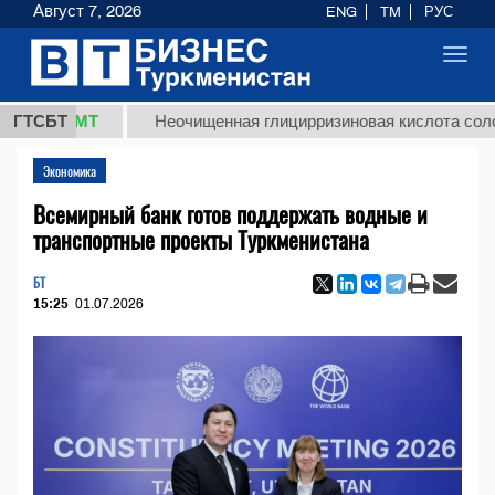
Август 7, 2026
ENG
TM
РУС
Toggl
navig
8 ТМТ
ГТСБТ
Неочищенная глицирризиновая кислота солодковог
Экономика
Всемирный банк готов поддержать водные и
транспортные проекты Туркменистана
БТ
15:25
01.07.2026