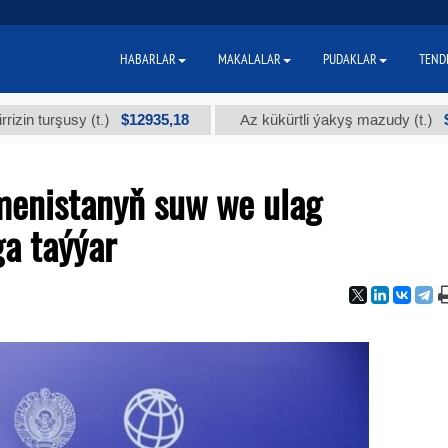
HABARLAR
MAKALALAR
PUDAKLAR
TEND
$12935,18
$300
rşusy (t.)
Az kükürtli ýakyş mazudy (t.)
menistanyň suw we ulag
a taýýar