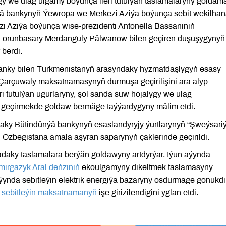
y we ulag ulgamy boýunça ileri tutulýan taslamalaryny goldam
ýä bankynyň Ýewropa we Merkezi Aziýa boýunça sebit wekilha
 Aziýa boýunça wise-prezidenti Antonella Bassaniniň
 orunbasary Merdanguly Pälwanow bilen geçiren duşuşygynyň
 berdi.
nky bilen Türkmenistanyň arasyndaky hyzmatdaşlygyň esasy
Çarçuwaly maksatnamasynyň durmuşa geçirilişini ara alyp
i tutulýan ugurlaryny, şol sanda suw hojalygy we ulag
şa geçirmekde goldaw bermäge taýýardygyny mälim etdi.
aky Bütindünýä bankynyň esaslandyryjy ýurtlarynyň “Şweýsari
 Özbegistana amala aşyran saparynyň çäklerinde geçirildi.
daky taslamalara berýän goldawyny artdyrýar. Iýun aýynda
irgazyk Aral deňziniň
ekoulgamyny dikeltmek taslamasyny
ynda sebitleýin elektrik energiýa bazaryny ösdürmäge gönükdir
n
sebitleýin maksatnamanyň
işe girizilendigini yglan etdi.