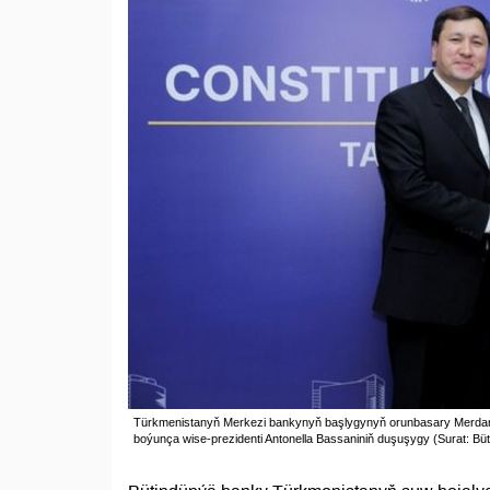
Türkmenistanyň Merkezi bankynyň başlygynyň orunbasary Merdan
boýunça wise-prezidenti Antonella Bassaniniň duşuşygy (Surat: Bü