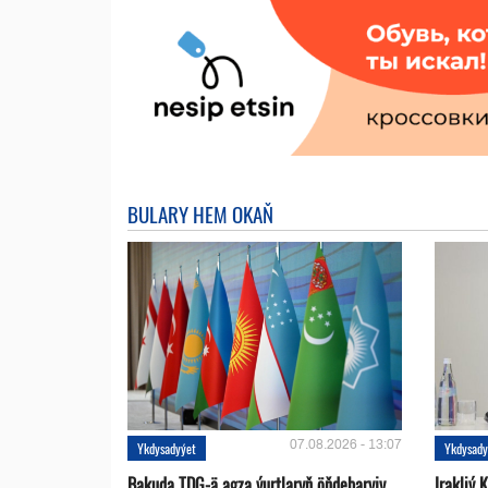
BULARY HEM OKAŇ
07.08.2026 - 13:07
Ykdysadyýet
Ykdysady
Bakuda TDG-ä agza ýurtlaryň öňdebaryjy
Irakliý 