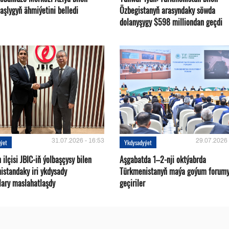
aşlygyň ähmiýetini belledi
Özbegistanyň arasyndaky söwda
dolanyşygy $598 milliondan geçdi
31.07.2026 - 16:53
29.07.2026 
ýet
Ykdysadyýet
ilçisi JBIC-iň ýolbaşçysy bilen
Aşgabatda 1–2-nji oktýabrda
istandaky iri ykdysady
Türkmenistanyň maýa goýum forum
lary maslahatlaşdy
geçiriler