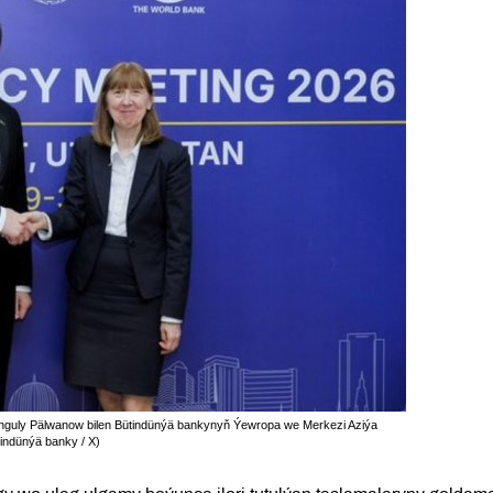
guly Pälwanow bilen Bütindünýä bankynyň Ýewropa we Merkezi Aziýa
tindünýä banky / X)