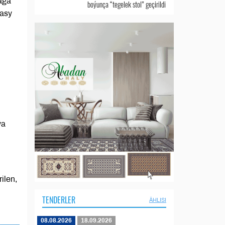
aga
boýunça “tegelek stol” geçirildi
nasy
ýa
ilen,
TENDERLER
ÄHLISI
08.08.2026
18.09.2026