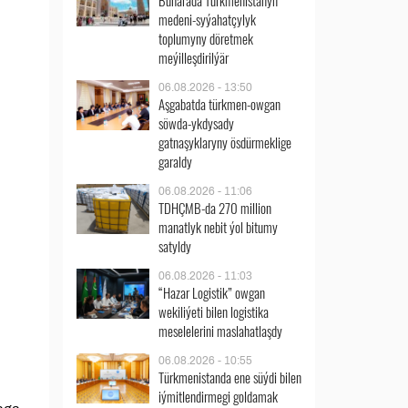
Buharada Türkmenistanyň
medeni-syýahatçylyk
toplumyny döretmek
meýilleşdirilýär
06.08.2026 - 13:50
Aşgabatda türkmen-owgan
söwda-ykdysady
gatnaşyklaryny ösdürmeklige
garaldy
06.08.2026 - 11:06
TDHÇMB-da 270 million
manatlyk nebit ýol bitumy
satyldy
06.08.2026 - 11:03
“Hazar Logistik” owgan
wekiliýeti bilen logistika
meselelerini maslahatlaşdy
06.08.2026 - 10:55
Türkmenistanda ene süýdi bilen
iýmitlendirmegi goldamak