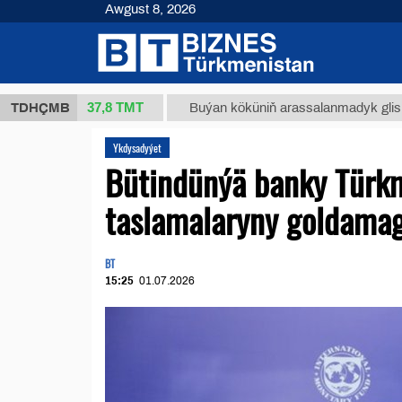
Awgust 8, 2026
37,8 ТМТ
 (kg.)
TDHÇMB
Buýan köküniň arassalanmadyk glisirrizin tu
Ykdysadyýet
Bütindünýä banky Türk
taslamalaryny goldamag
BT
15:25
01.07.2026