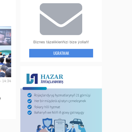
Biznes täzelikleriňizi bize ýollaň!
UGRATMAK
- 14:34
y