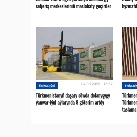
seljeriş merkezleriniň maslahaty geçiriler
hyzmatd
04.08.2026 - 16:57
Ykdysadyýet
Ykdysady
Türkmenistanyň daşary söwda dolanyşygy
Türkmen 
ýanwar-iýul aýlarynda 9 göterim artdy
Türkmen
taslama