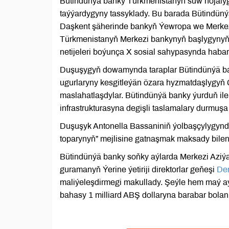
Bütindünýä banky Türkmenistanyň suw hojalyg
taýýardygyny tassyklady. Bu barada Bütindün
Daşkent şäherinde bankyň Ýewropa we Merkezi
Türkmenistanyň Merkezi bankynyň başlygynyň
netijeleri boýunça X sosial sahypasynda habar
Duşuşygyň dowamynda taraplar Bütindünýä ba
ugurlaryny kesgitleýän özara hyzmatdaşlygyň 
maslahatlaşdylar. Bütindünýä banky ýurduň iler
infrastrukturasyna degişli taslamalary durmu
Duşuşyk Antonella Bassaniniň ýolbaşçylygynd
toparynyň” mejlisine gatnaşmak maksady bilen
Bütindünýä banky soňky aýlarda Merkezi Aziýa
guramanyň Ýerine ýetiriji direktorlar geňeşi
Dem
maliýeleşdirmegi makullady. Şeýle hem maý aý
bahasy 1 milliard ABŞ dollaryna barabar bola