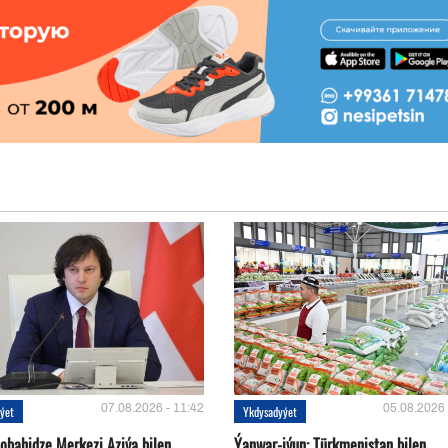
07.08.2026 - 11:42
05.08.2026 
ýet
Ykdysadyýet
Kobahidze Merkezi Aziýa bilen
Ýanwar-iýun: Türkmenistan bilen