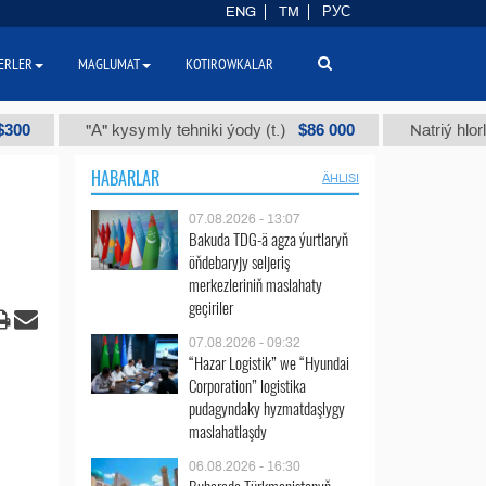
ENG
TM
РУС
ERLER
MAGLUMAT
KOTIROWKALAR
$86 000
"А" kysymly tehniki ýody (t.)
Natriý hlorly (naha
HABARLAR
ÄHLISI
07.08.2026 - 13:07
Bakuda TDG-ä agza ýurtlaryň
öňdebaryjy seljeriş
merkezleriniň maslahaty
geçiriler
07.08.2026 - 09:32
“Hazar Logistik” we “Hyundai
Corporation” logistika
pudagyndaky hyzmatdaşlygy
maslahatlaşdy
06.08.2026 - 16:30