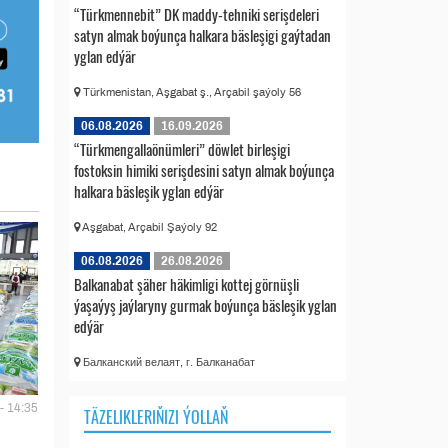
“Türkmennebit” DK maddy-tehniki serişdeleri
satyn almak boýunça halkara bäsleşigi gaýtadan
yglan edýär
Türkmenistan, Aşgabat ş., Arçabil şaýoly 56
06.08.2026
16.09.2026
“Türkmengallaönümleri” döwlet birleşigi
fostoksin himiki serişdesini satyn almak boýunça
halkara bäsleşik yglan edýär
Aşgabat, Arçabil Şaýoly 92
06.08.2026
26.08.2026
Balkanabat şäher häkimligi kottej görnüşli
ýaşaýyş jaýlaryny gurmak boýunça bäsleşik yglan
edýär
Балканский велаят, г. Балканабат
- 14:35
TÄZELIKLERIŇIZI ÝOLLAŇ