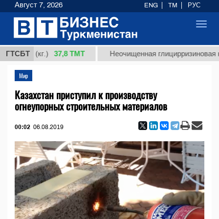
Август 7, 2026
ENG
TM
РУС
Toggl
navig
37,8 ТМТ
 1 (кг.)
ГТСБТ
Неочищенная глицирризиновая кислот
Мир
Казахстан приступил к производству
огнеупорных строительных материалов
00:02
06.08.2019