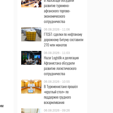
В Ашхабаде обсудили
развитие туркмено-
афганского торгово-
экономического
сотрудничества
06.08.2026 - 11:06
ГТСБТ: сделки по нефтяному
дорожному битуму составили
270 млн манатов
06.08.2026 - 11:03
Hazar Logistik и делегация
Афганистана обсудили
развитие логистического
сотрудничества
06.08.2026 - 10:55
В Туркменистане прошёл
«круглый стол» по
поддержке грудного
вскармливания
ом
06.08.2026 - 09:26