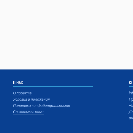
О НАС
К
in
О проекте
Пр
Условия и положения
+9
Политика конфиденциальности
Дл
Связаться с нами
pr