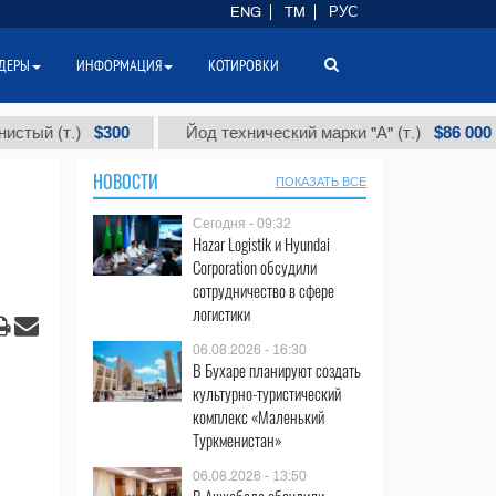
ENG
TM
РУС
ДЕРЫ
ИНФОРМАЦИЯ
КОТИРОВКИ
$300
$86 000
(т.)
Йод технический марки "А" (т.)
НОВОСТИ
ПОКАЗАТЬ ВСЕ
Сегодня - 09:32
Hazar Logistik и Hyundai
Corporation обсудили
сотрудничество в сфере
логистики
06.08.2026 - 16:30
В Бухаре планируют создать
культурно-туристический
комплекс «Маленький
Туркменистан»
06.08.2026 - 13:50