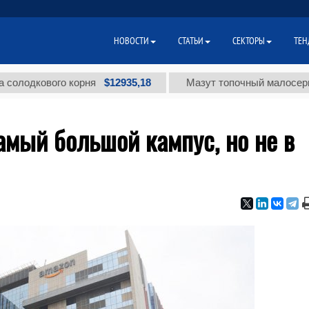
НОВОСТИ
СТАТЬИ
СЕКТОРЫ
ТЕН
$12935,18
кового корня
Мазут топочный малосернистый 
амый большой кампус, но не в