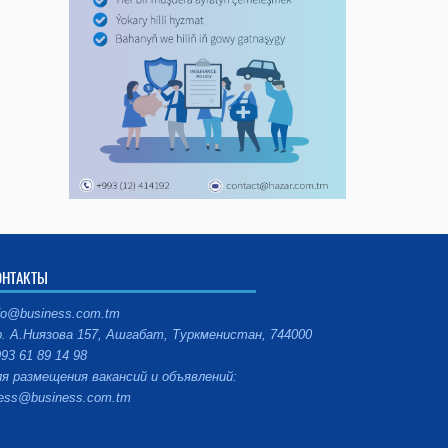
ОНТАКТЫ
fo@business.com.tm
. А.Ниязова 157, Ашгабат, Туркменистан, 744000
93 61 89 14 98
я размещения вакансий и объявлений:
ess@business.com.tm