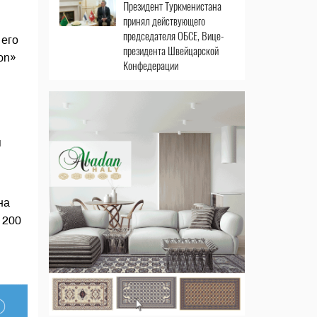
Президент Туркменистана
принял действующего
председателя ОБСЕ, Вице-
 его
президента Швейцарской
on»
Конфедерации
я
на
 200