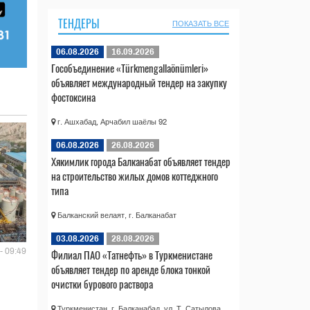
ТЕНДЕРЫ
ПОКАЗАТЬ ВСЕ
06.08.2026
16.09.2026
Гособъединение «Türkmengallaönümleri»
объявляет международный тендер на закупку
фостоксина
г. Ашхабад, Арчабил шаёлы 92
06.08.2026
26.08.2026
Хякимлик города Балканабат объявляет тендер
на строительство жилых домов коттеджного
типа
Балканский велаят, г. Балканабат
03.08.2026
28.08.2026
- 09:49
Филиал ПАО «Татнефть» в Туркменистане
объявляет тендер по аренде блока тонкой
очистки бурового раствора
Туркменистан, г. Балканабад, ул. Т. Сатылова,