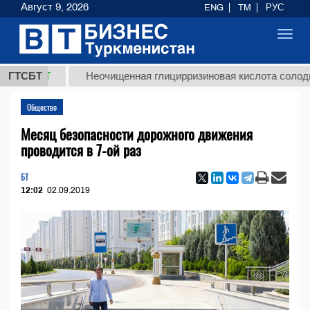
Август 9, 2026
ENG
TM
РУС
Toggl
navig
ТМТ
ГТСБТ
Неочищенная глицирризиновая кислота солодкового 
Общество
Месяц безопасности дорожного движения
проводится в 7-ой раз
БТ
12:02
02.09.2019