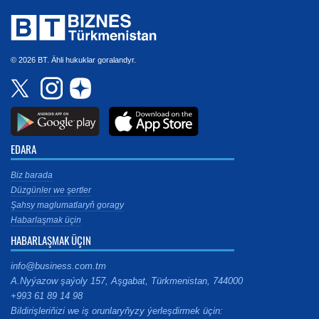
© 2026 BT. Ähli hukuklar goralandyr.
EDARA
Biz barada
Düzgünler we şertler
Şahsy maglumatlaryň goragy
Habarlaşmak üçin
HABARLAŞMAK ÜÇIN
info@business.com.tm
A.Nyýazow şaýoly 157, Aşgabat, Türkmenistan, 744000
+993 61 89 14 98
Bildirişleriňizi we iş orunlaryňyzy ýerleşdirmek üçin: