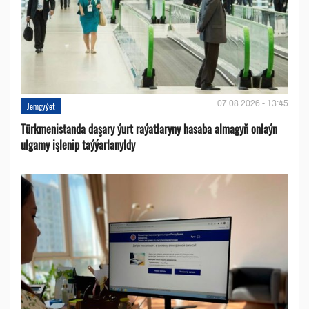
07.08.2026 - 13:45
Jemgyýet
Türkmenistanda daşary ýurt raýatlaryny hasaba almagyň onlaýn
ulgamy işlenip taýýarlanyldy