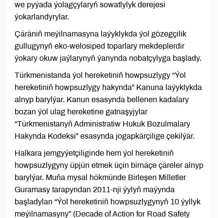
we pyýada ýolagçylaryň sowatlylyk derejesi
ýokarlandyrylar.
Çäräniň meýilnamasyna laýyklykda ýol gözegçilik
gullugynyň eko-welosiped toparlary mekdeplerdir
ýokary okuw jaýlarynyň ýanynda nobatçylyga başlady.
Türkmenistanda ýol hereketiniň howpsuzlygy “Ýol
hereketiniň howpsuzlygy hakynda” Kanuna laýyklykda
alnyp barylýar. Kanun esasynda bellenen kadalary
bozan ýol ulag hereketine gatnaşyjylar
“Türkmenistanyň Administratiw Hukuk Bozulmalary
Hakynda Kodeksi” esasynda jogapkärçilige çekilýär.
Halkara jemgyýetçiliginde hem ýol hereketiniň
howpsuzlygyny üpjün etmek üçin birnäçe çäreler alnyp
barylýar. Muňa mysal hökmünde Birleşen Milletler
Guramasy tarapyndan 2011-nji ýylyň maýynda
başladylan “Ýol hereketiniň howpsuzlygynyň 10 ýyllyk
meýilnamasyny” (Decade of Action for Road Safety