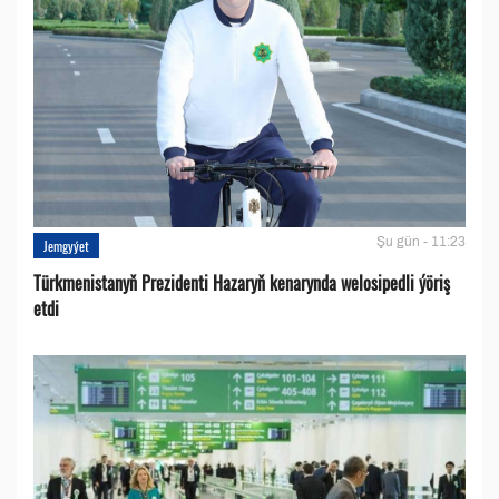
Şu gün - 11:23
Jemgyýet
Türkmenistanyň Prezidenti Hazaryň kenarynda welosipedli ýöriş
etdi