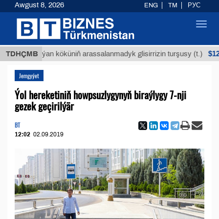
Awgust 8, 2026
ENG
TM
РУС
Toggl
navig
$12935,18
TDHÇMB
Buýan köküniň arassalanmadyk glisirrizin turşusy (t.)
Jemgyýet
Ýol hereketiniň howpsuzlygynyň biraýlygy 7-nji
gezek geçirilýär
BT
12:02
02.09.2019