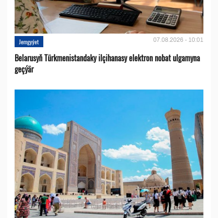
07.08.2026 - 10:01
Jemgyýet
Belarusyň Türkmenistandaky ilçihanasy elektron nobat ulgamyna
geçýär