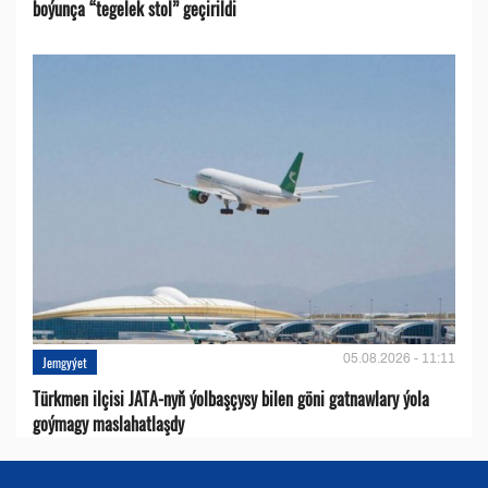
boýunça “tegelek stol” geçirildi
05.08.2026 - 11:11
Jemgyýet
Türkmen ilçisi JATA-nyň ýolbaşçysy bilen göni gatnawlary ýola
goýmagy maslahatlaşdy