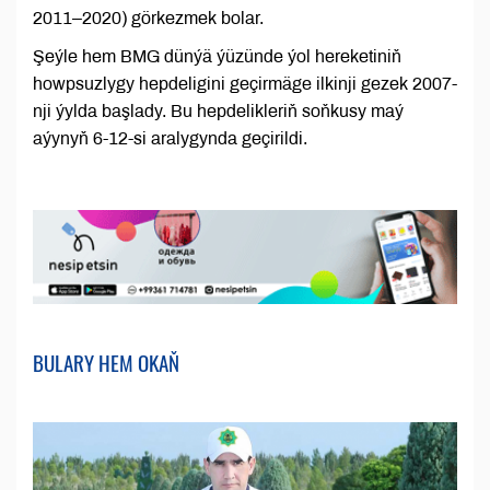
2011–2020) görkezmek bolar.
Şeýle hem BMG dünýä ýüzünde ýol hereketiniň
howpsuzlygy hepdeligini geçirmäge ilkinji gezek 2007-
nji ýylda başlady. Bu hepdelikleriň soňkusy maý
aýynyň 6-12-si aralygynda geçirildi.
BULARY HEM OKAŇ