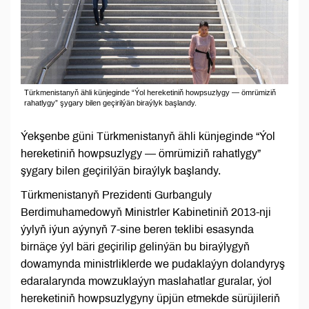
Türkmenistanyň ähli künjeginde “Ýol hereketiniň howpsuzlygy — ömrümiziň
rahatlygy” şygary bilen geçirilýän biraýlyk başlandy.
Ýekşenbe güni Türkmenistanyň ähli künjeginde “Ýol
hereketiniň howpsuzlygy — ömrümiziň rahatlygy”
şygary bilen geçirilýän biraýlyk başlandy.
Türkmenistanyň Prezidenti Gurbanguly
Berdimuhamedowyň Ministrler Kabinetiniň 2013-nji
ýylyň iýun aýynyň 7-sine beren teklibi esasynda
birnäçe ýyl bäri geçirilip gelinýän bu biraýlygyň
dowamynda ministrliklerde we pudaklaýyn dolandyryş
edaralarynda mowzuklaýyn maslahatlar guralar, ýol
hereketiniň howpsuzlygyny üpjün etmekde sürüjileriň