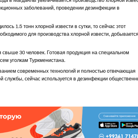
вода в Магданлы увеличивается производство хлорной извес
кционных заболеваний, проведении дезинфекции в
ось 1.5 тонн хлорной извести в сутки, то сейчас этот
еобходимого для производства хлорной извести, добывается
 свыше 30 человек. Готовая продукция на специальном
сем уголкам Туркменистана.
ованием современных технологий и полностью отвечающая
й службы, сейчас используется в дезинфекции обществен