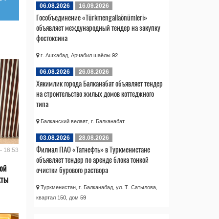
06.08.2026
16.09.2026
Гособъединение «Türkmengallaönümleri»
объявляет международный тендер на закупку
фостоксина
г. Ашхабад, Арчабил шаёлы 92
06.08.2026
26.08.2026
Хякимлик города Балканабат объявляет тендер
на строительство жилых домов коттеджного
типа
Балканский велаят, г. Балканабат
03.08.2026
28.08.2026
Филиал ПАО «Татнефть» в Туркменистане
- 16:53
объявляет тендер по аренде блока тонкой
ой
очистки бурового раствора
кты
Туркменистан, г. Балканабад, ул. Т. Сатылова,
квартал 150, дом 59