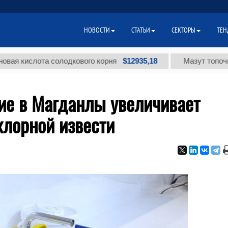
НОВОСТИ
СТАТЬИ
СЕКТОРЫ
ТЕН
$12935,18
ислота солодкового корня
Мазут топочный мал
ие в Магданлы увеличивает
хлорной извести