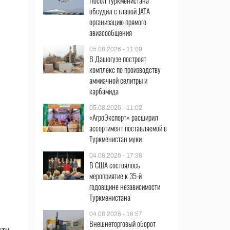
Посол Туркменистана
обсудил с главой JATA
организацию прямого
авиасообщения
05.08.2026 - 11:09
В Дашогузе построят
комплекс по производству
аммиачной селитры и
карбамида
05.08.2026 - 11:02
«АгроЭкспорт» расширил
ассортимент поставляемой в
Туркменистан муки
04.08.2026 - 17:38
В США состоялось
мероприятие к 35-й
годовщине независимости
Туркменистана
04.08.2026 - 16:57
Внешнеторговый оборот