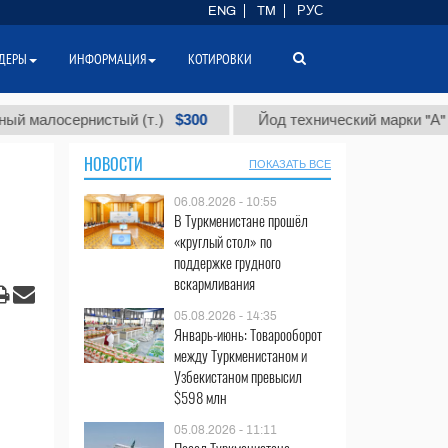
ENG
TM
РУС
ДЕРЫ
ИНФОРМАЦИЯ
КОТИРОВКИ
$300
$8
осернистый (т.)
Йод технический марки "А" (т.)
НОВОСТИ
ПОКАЗАТЬ ВСЕ
06.08.2026 - 10:55
В Туркменистане прошёл
«круглый стол» по
поддержке грудного
вскармливания
05.08.2026 - 14:35
Январь-июнь: Товарооборот
между Туркменистаном и
Узбекистаном превысил
$598 млн
05.08.2026 - 11:11