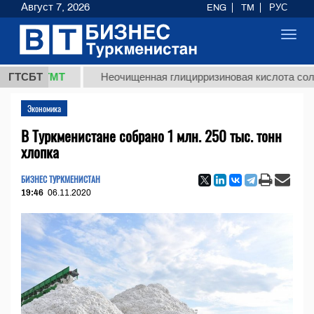
Август 7, 2026
ENG
TM
РУС
Toggl
navig
7,8 ТМТ
ГТСБТ
Неочищенная глицирризиновая кислота солодков
Экономика
В Туркменистане собрано 1 млн. 250 тыс. тонн
хлопка
БИЗНЕС ТУРКМЕНИСТАН
19:46
06.11.2020