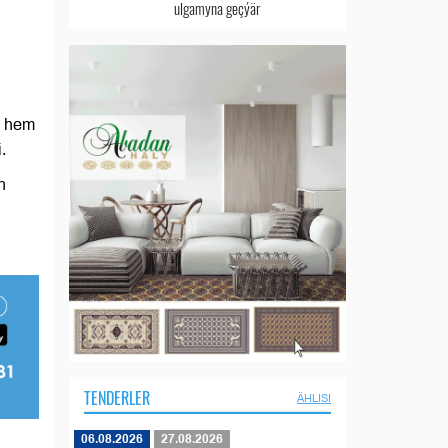
ulgamyna geçýär
e hem
.
n
TENDERLER
ÄHLISI
06.08.2026
27.08.2026