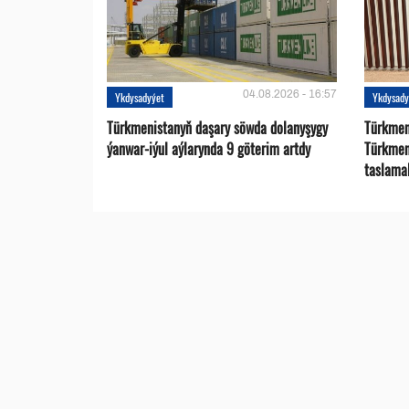
04.08.2026 - 16:57
Ykdysadyýet
Ykdysady
Türkmenistanyň daşary söwda dolanyşygy
Türkmen 
ýanwar-iýul aýlarynda 9 göterim artdy
Türkmen
taslama