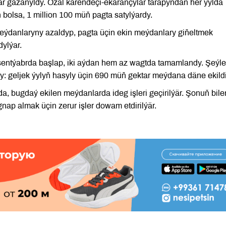
sapar gazanyldy. Ozal kärendeçi-ekarançylar tarapyndan her ýylda
bolsa, 1 million 100 müň pagta satylýardy.
 meýdanlaryny azaldyp, pagta üçin ekin meýdanlary giňeltmek
dylýar.
ntýabrda başlap, iki aýdan hem az wagtda tamamlandy. Şeýl
: geljek ýylyň hasyly üçin 690 müň gektar meýdana däne ekildi
a, bugdaý ekilen meýdanlarda ideg işleri geçirilýär. Şonuň bile
gnap almak üçin zerur işler dowam etdirilýär.