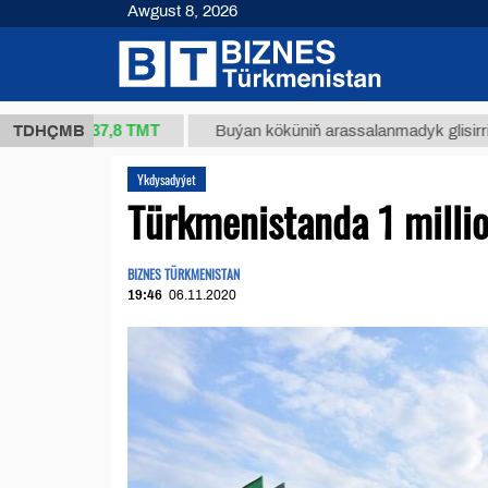
Awgust 8, 2026
37,8 ТМТ
g.)
TDHÇMB
Buýan köküniň arassalanmadyk glisirrizin turşu
Ykdysadyýet
Türkmenistanda 1 milli
BIZNES TÜRKMENISTAN
19:46
06.11.2020