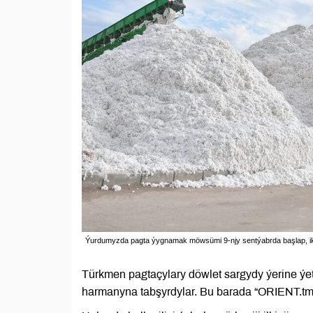
Ýurdumyzda pagta ýygnamak möwsümi 9-njy sentýabrda başlap, i
Türkmen pagtaçylary döwlet sargydy ýerine ýet
harmanyna tabşyrdylar. Bu barada “ORIENT.tm