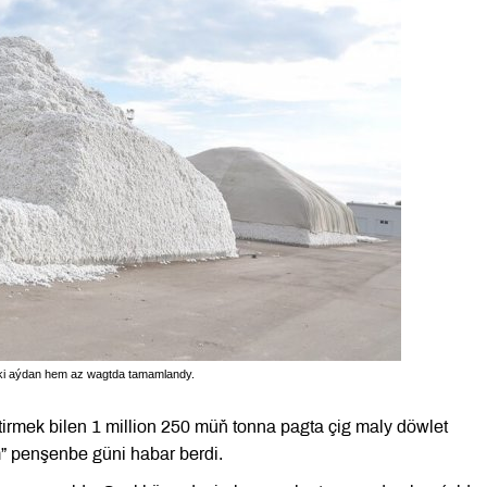
ki aýdan hem az wagtda tamamlandy.
irmek bilen 1 million 250 müň tonna pagta çig maly döwlet
” penşenbe güni habar berdi.