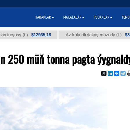
HABARLAR
MAKALALAR
PUDAKLAR
TEND
$12935,18
$300
sy (t.)
Az kükürtli ýakyş mazudy (t.)
on 250 müň tonna pagta ýygnald