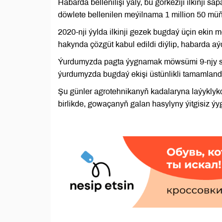
Habarda bellenilişi ýaly, bu görkeziji ilkinji 
döwlete bellenilen meýilnama 1 million 50 müň 
2020-nji ýylda ilkinji gezek bugdaý üçin ekin
hakynda çözgüt kabul edildi diýlip, habarda aý
Ýurdumyzda pagta ýygnamak möwsümi 9-njy se
ýurdumyzda bugdaý ekişi üstünlikli tamamlandy
Şu günler agrotehnikanyň kadalaryna laýyklykd
birlikde, gowaçanyň galan hasylyny ýitgisiz ýy