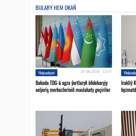
BULARY HEM OKAŇ
07.08.2026 - 13:07
Ykdysadyýet
Ykdysady
Bakuda TDG-ä agza ýurtlaryň öňdebaryjy
Irakliý 
seljeriş merkezleriniň maslahaty geçiriler
hyzmatd