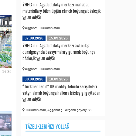
ÝHHG-niň Aşgabatdaky merkezi mahabat
materiallary bilen üpjün etmek boýunça bäsleşik
yglan edýär
Aşgabat, Türkmenistan
07.08.2026
15.09.2026
ÝHHG-niň Aşgabatdaky merkezi awtoulag
duralgasynda bassyrmalary gurmak boýunça
bäsleşik yglan edýär
Aşgabat, Türkmenistan
- 14:35
08.08.2026
18.09.2026
“Türkmennebit” DK maddy-tehniki serişdeleri
satyn almak boýunça halkara bäsleşigi gaýtadan
yglan edýär
Türkmenistan, Aşgabat ş., Arçabil şaýoly 56
TÄZELIKLERIŇIZI ÝOLLAŇ