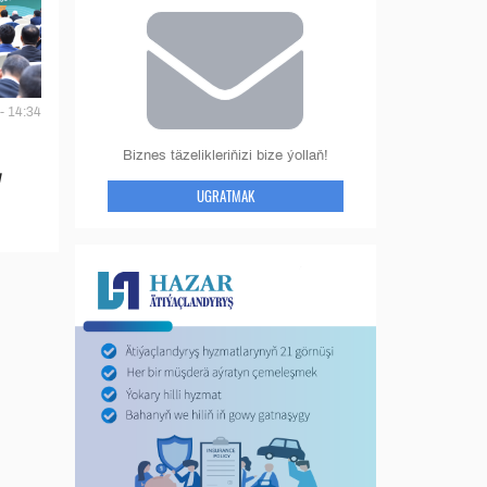
- 14:34
Biznes täzelikleriňizi bize ýollaň!
y
UGRATMAK