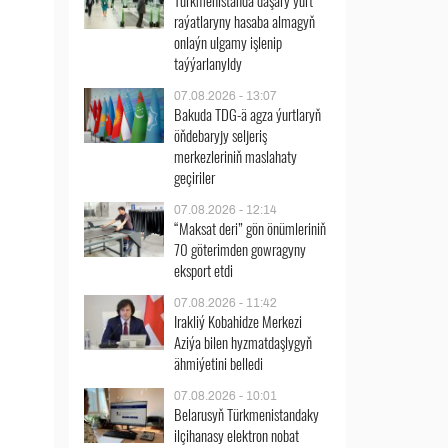
Türkmenistanda daşary ýurt
raýatlaryny hasaba almagyň
onlaýn ulgamy işlenip
taýýarlanyldy
07.08.2026 - 13:07
Bakuda TDG-ä agza ýurtlaryň
öňdebaryjy seljeriş
merkezleriniň maslahaty
geçiriler
07.08.2026 - 12:14
“Maksat deri” gön önümleriniň
70 göterimden gowragyny
eksport etdi
07.08.2026 - 11:42
Irakliý Kobahidze Merkezi
Aziýa bilen hyzmatdaşlygyň
ähmiýetini belledi
07.08.2026 - 10:01
Belarusyň Türkmenistandaky
ilçihanasy elektron nobat