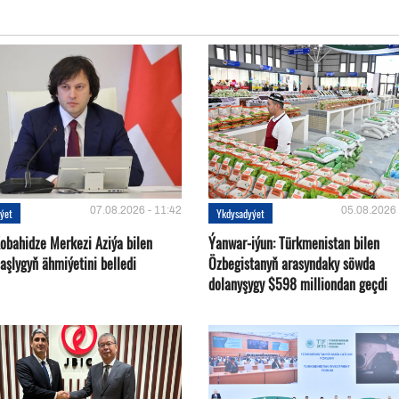
07.08.2026 - 11:42
05.08.2026 
ýet
Ykdysadyýet
Kobahidze Merkezi Aziýa bilen
Ýanwar-iýun: Türkmenistan bilen
aşlygyň ähmiýetini belledi
Özbegistanyň arasyndaky söwda
dolanyşygy $598 milliondan geçdi