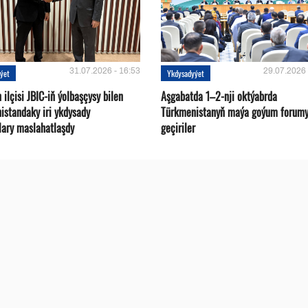
31.07.2026 - 16:53
29.07.2026 
ýet
Ykdysadyýet
ilçisi JBIC-iň ýolbaşçysy bilen
Aşgabatda 1–2-nji oktýabrda
istandaky iri ykdysady
Türkmenistanyň maýa goýum forum
lary maslahatlaşdy
geçiriler