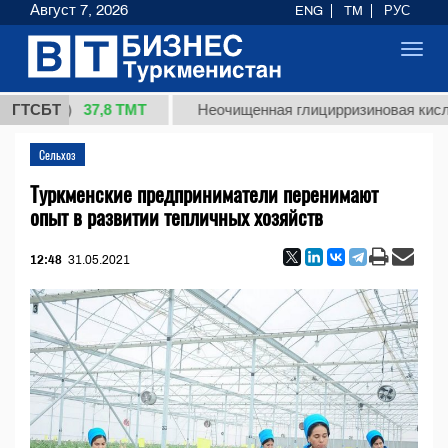
Август 7, 2026
ENG
TM
РУС
Toggl
navig
37,8 ТМТ
г.)
ГТСБТ
Неочищенная глицирризиновая кислота сол
Сельхоз
Туркменские предприниматели перенимают
опыт в развитии тепличных хозяйств
12:48
31.05.2021