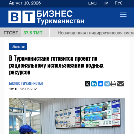
Август 10, 2026
ENG
TM
РУС
Toggl
navig
37,8 ТМТ
г.)
ГТСБТ
Неочищенная глицирризиновая кислота сол
Общество
В Туркменистане готовится проект по
рациональному использованию водных
ресурсов
БИЗНЕС ТУРКМЕНИСТАН
12:10
26.06.2021