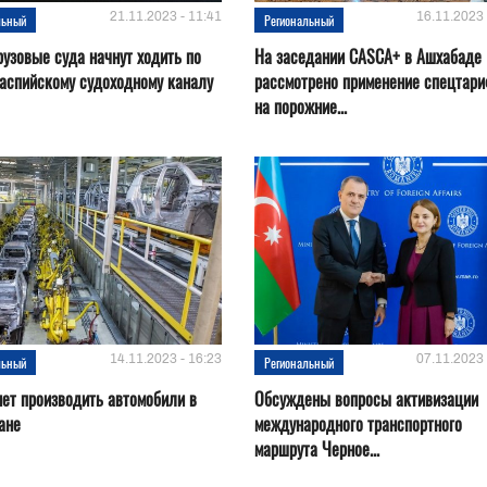
21.11.2023 - 11:41
16.11.2023 
льный
Региональный
рузовые суда начнут ходить по
На заседании CASCA+ в Ашхабаде
аспийскому судоходному каналу
рассмотрено применение спецтар
на порожние...
14.11.2023 - 16:23
07.11.2023 
льный
Региональный
нет производить автомобили в
Обсуждены вопросы активизации
ане
международного транспортного
маршрута Черное...