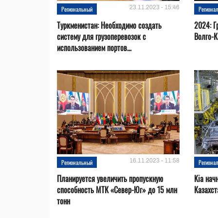
23.11.2023 - 15:46
Региональный
Региона
Туркменистан: Необходимо создать
2024: Г
систему для грузоперевозок с
Волго-К
использованием портов...
16.11.2023 - 11:58
Региональный
Региона
Планируется увеличить пропускную
Kia нач
способность МТК «Север-Юг» до 15 млн
Казахст
тонн