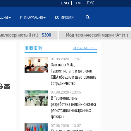
ENG
TM
РУС
ДЕРЫ
ИНФОРМАЦИЯ
КОТИРОВКИ
$300
$86 00
нистый (т.)
Йод технический марки "А" (т.)
НОВОСТИ
ПОКАЗАТЬ ВСЕ
07.08.2026 - 17:57
Замглавы МИД
Туркменистана и дипломат
США обсудили двустороннее
сотрудничество
07.08.2026 - 13:45
В Туркменистане
разработана онлайн-система
регистрации иностранных
граждан
07.08.2026 - 13:07