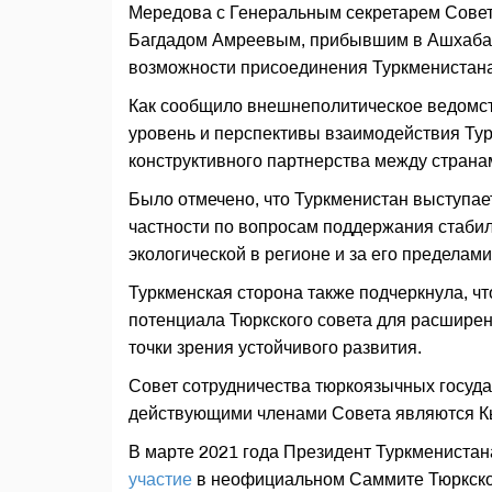
Мередова с Генеральным секретарем Совета
Багдадом Амреевым, прибывшим в Ашхабад 
возможности присоединения Туркменистана 
Как сообщило внешнеполитическое ведомст
уровень и перспективы взаимодействия Тур
конструктивного партнерства между страна
Было отмечено, что Туркменистан выступает
частности по вопросам поддержания стабиль
экологической в регионе и за его пределами
Туркменская сторона также подчеркнула, ч
потенциала Тюркского совета для расширен
точки зрения устойчивого развития.
Совет сотрудничества тюркоязычных госуда
действующими членами Совета являются Кыр
В марте 2021 года Президент Туркмениста
участие
в неофициальном Саммите Тюркского