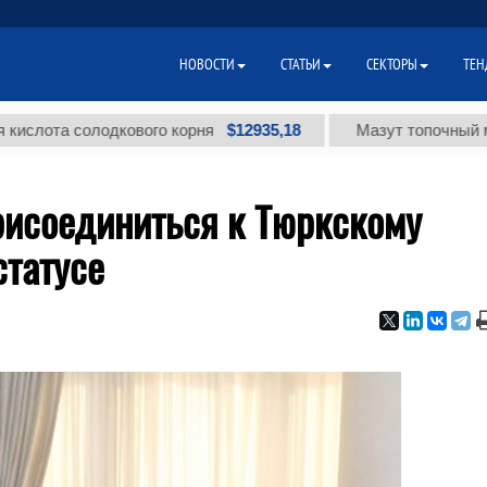
НОВОСТИ
СТАТЬИ
СЕКТОРЫ
ТЕН
$12935,18
та солодкового корня
Мазут топочный малосер
рисоединиться к Тюркскому
статусе