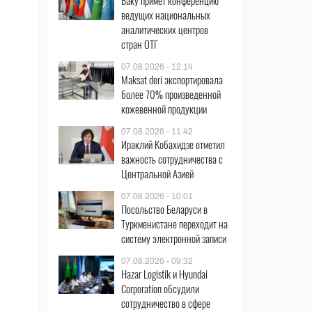
Баку примет конференцию
ведущих национальных
аналитических центров
стран ОТГ
07.08.2026 - 12:14
Maksat deri экспортировала
более 70% произведенной
кожевенной продукции
07.08.2026 - 11:42
Ираклий Кобахидзе отметил
важность сотрудничества с
Центральной Азией
07.08.2026 - 10:01
Посольство Беларуси в
Туркменистане переходит на
систему электронной записи
07.08.2026 - 09:32
Hazar Logistik и Hyundai
Corporation обсудили
сотрудничество в сфере