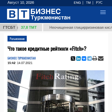
Август 10, 2026
ENG
TM
РУС
Toggl
navig
37,8 ТМТ
(кг.)
ГТСБТ
Неочищенная глицирризиновая кислота с
Разъяснения
Что такое кредитные рейтинги «Fitch»?
БИЗНЕС ТУРКМЕНИСТАН
15:42
14.07.2021