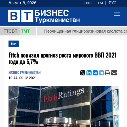
Август 8, 2026
ENG
TM
РУС
Toggl
navig
7,8 ТМТ
ГТСБТ
Неочищенная глицирризиновая кислота солодко
Мир
Fitch понизил прогноз роста мирового ВВП 2021
года до 5,7%
БИЗНЕС ТУРКМЕНИСТАН
10:44
09.12.2021