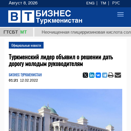
Август 8, 2026
ENG
TM
РУС
Toggl
navig
,8 ТМТ
ГТСБТ
Неочищенная глицирризиновая кислота солодково
Официальные новости
Туркменский лидер объявил о решении дать
дорогу молодым руководителям
БИЗНЕС ТУРКМЕНИСТАН
01:21
12.02.2022