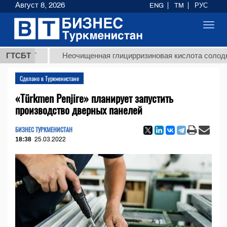
Август 8, 2026
ENG
TM
РУС
Toggl
navig
ТМТ
ГТСБТ
Неочищенная глицирризиновая кислота солодкового 
Сделано в Туркменистане
«Türkmen Penjire» планирует запустить
производство дверных панелей
БИЗНЕС ТУРКМЕНИСТАН
18:38
25.03.2022