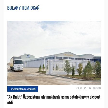
BULARY HEM OKAŇ
01.08.2026 - 09:38
Türkmenistanda öndürildi
“Ak Bulut” Özbegistana uly mukdarda asma potoloklaryny eksport
etdi