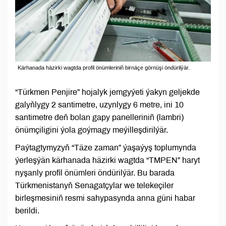
Kärhanada häzirki wagtda profil önümleriniň birnäçe görnüşi öndürilýär.
“Türkmen Penjire” hojalyk jemgyýeti ýakyn geljekde
galyňlygy 2 santimetre, uzynlygy 6 metre, ini 10
santimetre deň bolan gapy panelleriniñ (lambri)
önümçiligini ýola goýmagy meýilleşdirilýär.
Paýtagtymyzyň “Täze zaman” ýaşaýyş toplumynda
ýerleşýän kärhanada häzirki wagtda “TMPEN” haryt
nyşanly profil önümleri öndürilýär. Bu barada
Türkmenistanyň Senagatçylar we telekeçiler
birleşmesiniň resmi sahypasynda anna güni habar
berildi.