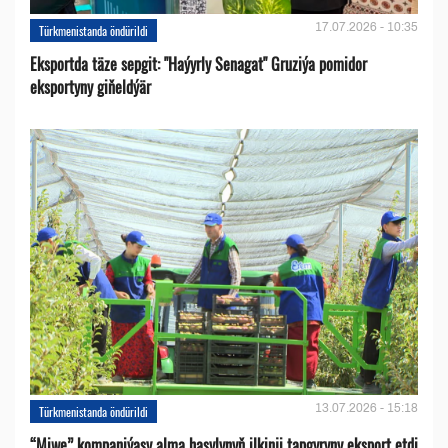
17.07.2026 - 10:35
Türkmenistanda öndürildi
Eksportda täze sepgit: "Haýyrly Senagat" Gruziýa pomidor
eksportyny giňeldýär
13.07.2026 - 15:18
Türkmenistanda öndürildi
“Miwe” kompaniýasy alma hasylynyň ilkinji tapgyryny eksport etdi