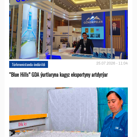
25.07.2026 - 11:04
Türkmenistanda öndürildi
“Blue Hills” GDA ýurtlaryna kagyz eksportyny artdyrýar