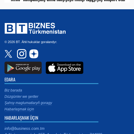
© 2026 BT. Ähli hukuklar goralandyr.
EDARA
Biz barada
Düzgünler we şertler
Şahsy maglumatlaryň goragy
Habarlaşmak üçin
HABARLAŞMAK ÜÇIN
info@business.com.tm