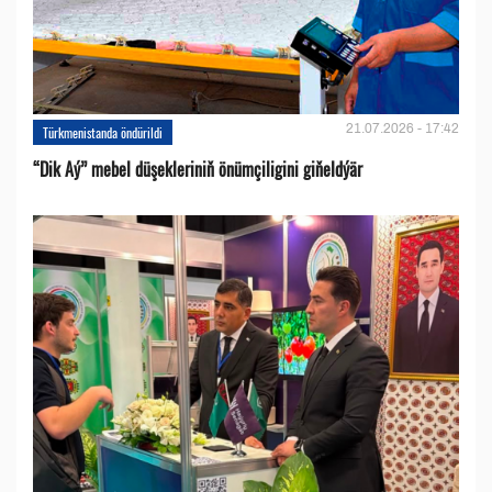
21.07.2026 - 17:42
Türkmenistanda öndürildi
“Dik Aý” mebel düşekleriniň önümçiligini giňeldýär