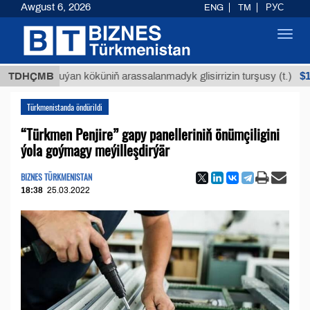
Awgust 6, 2026
ENG
TM
РУС
Toggl
navig
$12935,1
TDHÇMB
Buýan köküniň arassalanmadyk glisirrizin turşusy (t.)
Türkmenistanda öndürildi
“Türkmen Penjire” gapy panelleriniň önümçiligini
ýola goýmagy meýilleşdirýär
BIZNES TÜRKMENISTAN
18:38
25.03.2022