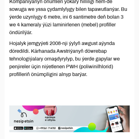
Kompaniýanyň önümleri ýokary hilliligi hem-de
sowuga we yssa çydamlylygy bilen tapawutlanýar. Bu
ýerde uzynlygy 6 metre, ini 6 santimetre deň bolan 3
we 4 kameraly ýüzi laminirlenen (mebel) profiller
öndürilýär.
Hojalyk jemgyýeti 2008-nji ýylyň awgust aýynda
döredildi. Kärhanada Awstriýanyň döwrebap
tehnologiýalary ornaşdyrylyp, bu ýerde gapylar we
penjireler üçin niýetlenen PWH (poliwinilhlorid)
profilleriň önümçiligini alnyp barýar.