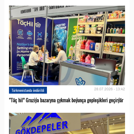
28.07.2026 - 13:42
Türkmenistanda öndürildi
“Täç hil” Gruziýa bazaryna çykmak boýunça gepleşikleri geçirýär