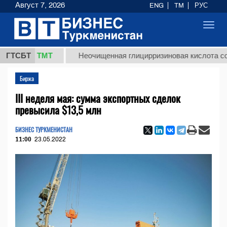
Август 7, 2026
ENG
TM
РУС
Toggl
navig
7,8 ТМТ
ГТСБТ
Неочищенная глицирризиновая кислота солодков
Биржа
III неделя мая: сумма экспортных сделок
превысила $13,5 млн
БИЗНЕС ТУРКМЕНИСТАН
11:00
23.05.2022