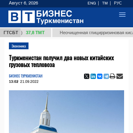
Август 6, 2026
ENG
TM
РУС
Toggl
navig
37,8 ТМТ
кг.)
ГТСБТ
Неочищенная глицирризиновая кислота со
Экономика
Туркменистан получил два новых китайских
грузовых тепловоза
БИЗНЕС ТУРКМЕНИСТАН
13:02
21.09.2022