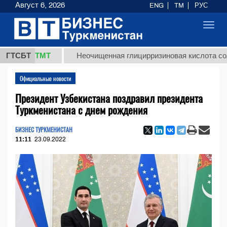
Август 6, 2026
ENG
TM
РУС
Toggl
navig
7,8 ТМТ
ГТСБТ
Неочищенная глицирризиновая кислота солодков
Официальные новости
Президент Узбекистана поздравил президента
Туркменистана с днем рождения
БИЗНЕС ТУРКМЕНИСТАН
11:11
23.09.2022