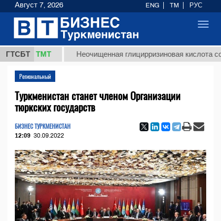
Август 7, 2026
ENG
TM
РУС
Toggl
navig
7,8 ТМТ
ГТСБТ
Неочищенная глицирризиновая кислота солодков
Региональный
Туркменистан станет членом Организации
тюркских государств
БИЗНЕС ТУРКМЕНИСТАН
12:09
30.09.2022