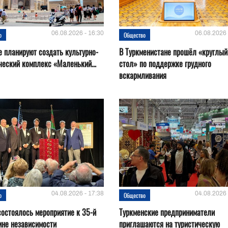
06.08.2026 - 16:30
06.08.2026 
о
Общество
е планируют создать культурно-
В Туркменистане прошёл «круглый
ческий комплекс «Маленький...
стол» по поддержке грудного
вскармливания
04.08.2026 - 17:38
04.08.2026 
о
Общество
остоялось мероприятие к 35-й
Туркменские предприниматели
ине независимости
приглашаются на туристическую