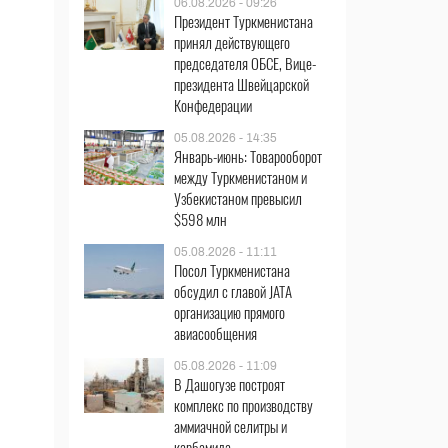
06.08.2026 - 09:26
Президент Туркменистана
принял действующего
председателя ОБСЕ, Вице-
президента Швейцарской
Конфедерации
05.08.2026 - 14:35
Январь-июнь: Товарооборот
между Туркменистаном и
Узбекистаном превысил
$598 млн
05.08.2026 - 11:11
Посол Туркменистана
обсудил с главой JATA
организацию прямого
авиасообщения
05.08.2026 - 11:09
В Дашогузе построят
комплекс по производству
аммиачной селитры и
карбамида