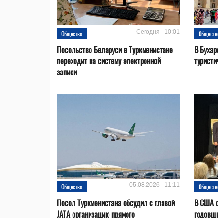
Сегодня - 10:01
Общество
Обществ
Посольство Беларуси в Туркменистане
В Бухар
переходит на систему электронной
туристи
записи
05.08.2026 - 11:11
Общество
Обществ
Посол Туркменистана обсудил с главой
В США с
JATA организацию прямого
годовщ