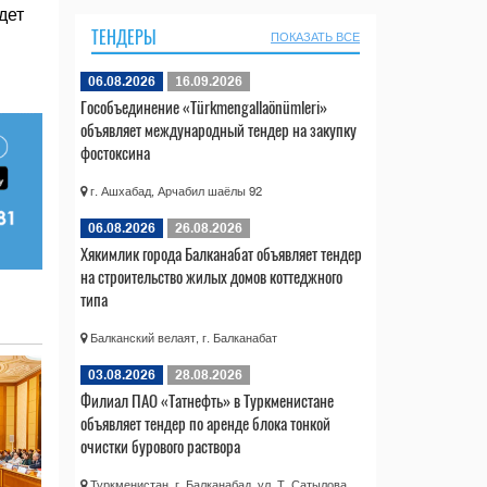
дет
ТЕНДЕРЫ
ПОКАЗАТЬ ВСЕ
06.08.2026
16.09.2026
Гособъединение «Türkmengallaönümleri»
объявляет международный тендер на закупку
фостоксина
г. Ашхабад, Арчабил шаёлы 92
06.08.2026
26.08.2026
Хякимлик города Балканабат объявляет тендер
на строительство жилых домов коттеджного
типа
Балканский велаят, г. Балканабат
03.08.2026
28.08.2026
Филиал ПАО «Татнефть» в Туркменистане
объявляет тендер по аренде блока тонкой
очистки бурового раствора
Туркменистан, г. Балканабад, ул. Т. Сатылова,