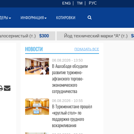
ENG
TM
РУС
ДЕРЫ
ИНФОРМАЦИЯ
КОТИРОВКИ
$300
$86 000
истый (т.)
Йод технический марки "А" (т.)
НОВОСТИ
ПОКАЗАТЬ ВСЕ
06.08.2026 - 13:50
В Ашхабаде обсудили
развитие туркмено-
афганского торгово-
экономического
сотрудничества
06.08.2026 - 10:55
В Туркменистане прошёл
«круглый стол» по
поддержке грудного
вскармливания