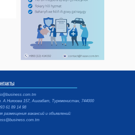
ОНТАКТЫ
fo@business.com.tm
. А.Ниязова 157, Ашгабат, Туркменистан, 744000
93 61 89 14 98
я размещения вакансий и объявлений:
ess@business.com.tm