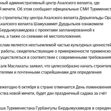
ный административный центр Ахалского велаята, где
ой мечети. Об этом сообщают официальные СМИ Туркменист
о строительству центра Ахалского велаята Дерьягельды Ор
 Ахалского велаята Шамухаммет Дурдылыев ознакомили
Бердымухамедова с проектами запланированной к
на, а также со схемами её местоположения.
ислам является неотъемлемой частью культурных ценносте
ые работы, свидетельствующие о приверженности туркменско
уществляться в соответствии с современными требования
Халк Маслахаты заявил, что целесообразно начать строител
ителями и почтенными старейшинами для определения
жегодно 6 октября в стране отмечается День поминовения,
ства новой мечети, будет дан праздничный садака за счёт
еша Туркменистана Гурбангулы Бердымухамедов в середин