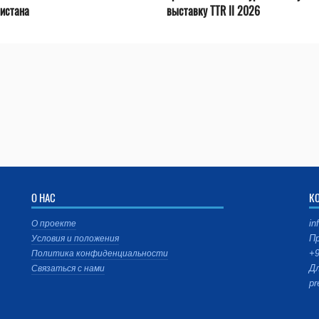
истана
выставку TTR II 2026
О НАС
К
in
О проекте
Пр
Условия и положения
+9
Политика конфиденциальности
Дл
Связаться с нами
pr