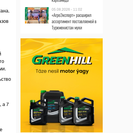
05.08.2026 - 11:02
ана.
«АгроЭкспорт» расширил
ассортимент поставляемой в
азов
Туркменистан муки
й
го
ми.
ьство
 а 7
е