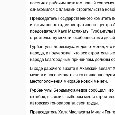
посетил с рабочим визитом новый современ
ознакомился с планами строительства нов
Председатель Государственного комитета п
и хяким нового административного центра
председателя Халк Маслахаты Гурбангулы 
строительству мечети, особенностями дизай
Гурбангулы Бердымухамедов отметил, что 
народа, и подчеркнул, что все строительн
народа благородным принципам, должны ос
В ходе рабочего визита в Ахалский велаят 
мечети и посоветоваться со священнослуж
местоположения михраба новой мечети.
Гурбангулы Бердымухамедов сообщил, что е
октября, в связи с выбором места строитель
авторских гонораров за свои труды.
Председатель Халк Маслахаты Милли Генг