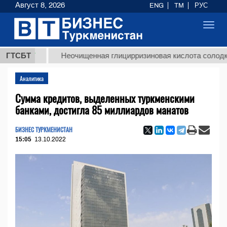
Август 8, 2026
ENG
TM
РУС
Toggl
navig
ТМТ
ГТСБТ
Неочищенная глицирризиновая кислота солодкового 
Аналитика
Сумма кредитов, выделенных туркменскими
банками, достигла 85 миллиардов манатов
БИЗНЕС ТУРКМЕНИСТАН
15:05
13.10.2022