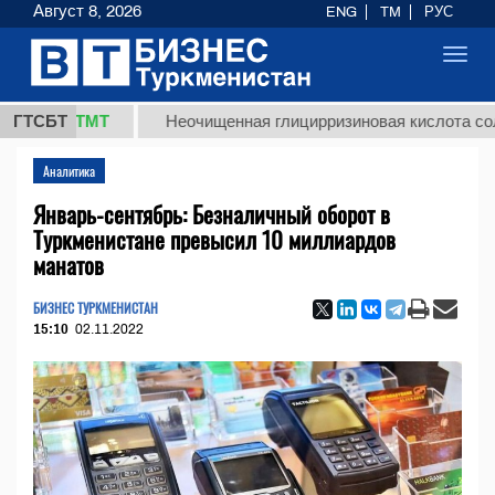
Август 8, 2026
ENG
TM
РУС
Toggl
navig
,8 ТМТ
ГТСБТ
Неочищенная глицирризиновая кислота солодково
Аналитика
Январь-сентябрь: Безналичный оборот в
Туркменистане превысил 10 миллиардов
манатов
БИЗНЕС ТУРКМЕНИСТАН
15:10
02.11.2022