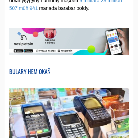
dolanyşygynyň umumy möçberi
9 milliard 23 million
507 müň 941
manada barabar boldy.
BULARY HEM OKAŇ