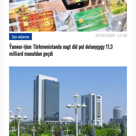
03.08.2026 - 11:48
Syn-seljerme
Ýanwar-iýun: Türkmenistanda nagt däl pul dolanyşygy 11,3
milliard manatdan geçdi