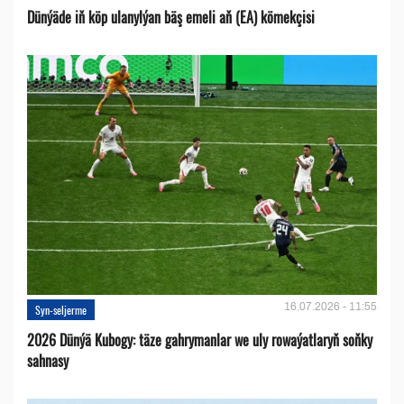
Dünýäde iň köp ulanylýan bäş emeli aň (EA) kömekçisi
16.07.2026 - 11:55
Syn-seljerme
2026 Dünýä Kubogy: täze gahrymanlar we uly rowaýatlaryň soňky
sahnasy