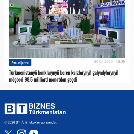
20.05.2026 - 16:05
Syn-seljerme
Türkmenistanyň banklarynyň beren karzlarynyň galyndylarynyň
möçberi 98,5 milliard manatdan geçdi
© 2026 BT. Ähli hukuklar goralandyr.