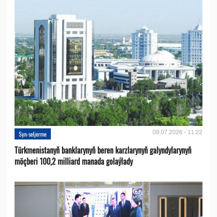
09.07.2026 - 11:22
Syn-seljerme
Türkmenistanyň banklarynyň beren karzlarynyň galyndylarynyň
möçberi 100,2 milliard manada golaýlady