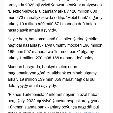
arasynda 2022-nji ýylyň ýanwar-sentýabr aralygynda
“Elektron-söwda” ulgamlary arkaly 428 million 686
müň 873 manatlyk söwda edilip, “Mobil bank” ulgamy
arkaly 10 million 420 müň 871 manada deň bolan
hasaplaşyk amala aşyryldy.
Şeýle hem, bankomatlaryň üsti bilen ýerine ýetirilen
nagt däl hasaplaşyklaryň umumy möçberi 196 million
188 müň 557 manada we “Internet bank” ulgamy
arkaly 1 million 270 müň 188 manada deň boldy.
Mundan başga-da, bankyň mälim eden
maglumatlaryna görä, “Halkbank terminal” ulgamy
arkaly 19 million 139 müň 859 manat nagt däl pul
dolanyşygy amala aşyryldy.
“Biznes Türkmenistan” internet neşiriniň ozal habar
berşi ýaly, 2022-nji ýylyň ýanwar-awgust aralygynda
Türkmenistanda bank kartlary boýunça nagt däl pul