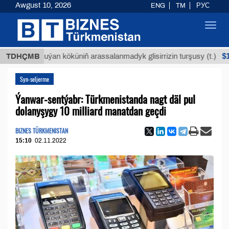
Awgust 10, 2026
ENG
TM
РУС
Toggl
navig
$12935,
TDHÇMB
Buýan köküniň arassalanmadyk glisirrizin turşusy (t.)
Syn-seljerme
Ýanwar-sentýabr: Türkmenistanda nagt däl pul
dolanyşygy 10 milliard manatdan geçdi
BIZNES TÜRKMENISTAN
15:10
02.11.2022