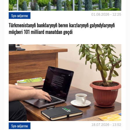
01.08.2026 - 12:25
Syn-seljerme
Türkmenistanyň banklarynyň beren karzlarynyň galyndylarynyň
möçberi 101 milliard manatdan geçdi
18.07.2026 - 13:52
Syn-seljerme