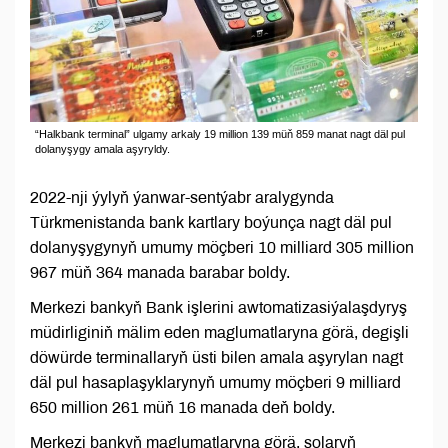
“Halkbank terminal” ulgamy arkaly 19 million 139 müň 859 manat nagt däl pul
dolanyşygy amala aşyryldy.
2022-nji ýylyň ýanwar-sentýabr aralygynda
Türkmenistanda bank kartlary boýunça nagt däl pul
dolanyşygynyň umumy möçberi 10 milliard 305 million
967 müň 364 manada barabar boldy.
Merkezi bankyň Bank işlerini awtomatizasiýalaşdyryş
müdirliginiň mälim eden maglumatlaryna görä, degişli
döwürde terminallaryň üsti bilen amala aşyrylan nagt
däl pul hasaplaşyklarynyň umumy möçberi 9 milliard
650 million 261 müň 16 manada deň boldy.
Merkezi bankyň maglumatlaryna görä, şolaryň