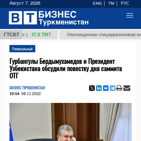
Август 7, 2026
ENG
TM
РУС
Toggl
navig
37,8 ТМТ
(кг.)
ГТСБТ
Неочищенная глицирризиновая кислота с
Региональный
Гурбангулы Бердымухамедов и Президент
Узбекистана обсудили повестку дня саммита
ОТГ
БИЗНЕС ТУРКМЕНИСТАН
10:54
08.11.2022