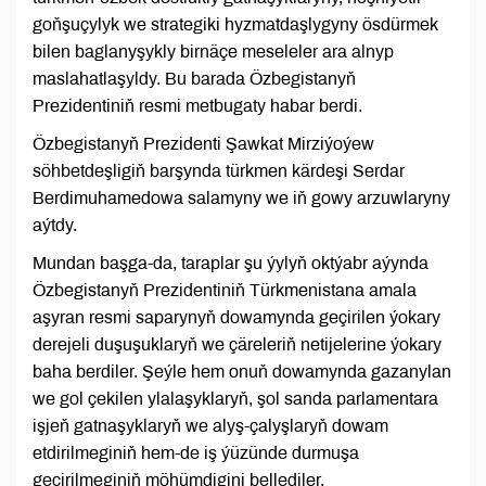
goňşuçylyk we strategiki hyzmatdaşlygyny ösdürmek
bilen baglanyşykly birnäçe meseleler ara alnyp
maslahatlaşyldy. Bu barada Özbegistanyň
Prezidentiniň resmi metbugaty habar berdi.
Özbegistanyň Prezidenti Şawkat Mirziýoýew
söhbetdeşligiň barşynda türkmen kärdeşi Serdar
Berdimuhamedowa salamyny we iň gowy arzuwlaryny
aýtdy.
Mundan başga-da, taraplar şu ýylyň oktýabr aýynda
Özbegistanyň Prezidentiniň Türkmenistana amala
aşyran resmi saparynyň dowamynda geçirilen ýokary
derejeli duşuşuklaryň we çäreleriň netijelerine ýokary
baha berdiler. Şeýle hem onuň dowamynda gazanylan
we gol çekilen ylalaşyklaryň, şol sanda parlamentara
işjeň gatnaşyklaryň we alyş-çalyşlaryň dowam
etdirilmeginiň hem-de iş ýüzünde durmuşa
geçirilmeginiň möhümdigini bellediler.