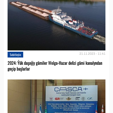
21.11.2023 - 11:41
Sebitleýin
2024: Ýük daşaýjy gämiler Wolga-Hazar deňzi gämi kanalyndan
geçip başlarlar