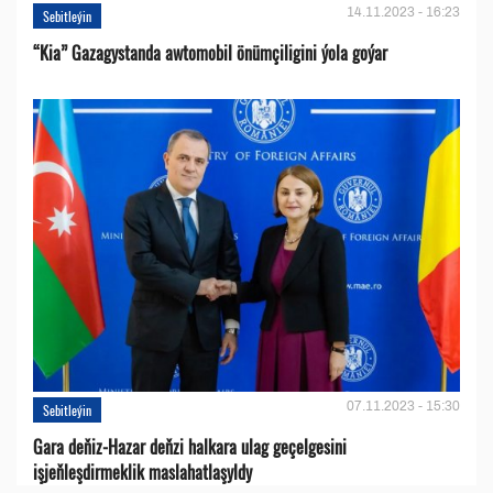
14.11.2023 - 16:23
Sebitleýin
“Kia” Gazagystanda awtomobil önümçiligini ýola goýar
07.11.2023 - 15:30
Sebitleýin
Gara deňiz-Hazar deňzi halkara ulag geçelgesini
işjeňleşdirmeklik maslahatlaşyldy