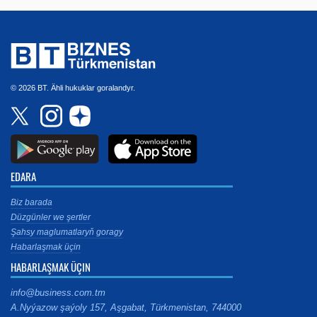
© 2026 BT. Ähli hukuklar goralandyr.
EDARA
Biz barada
Düzgünler we şertler
Şahsy maglumatlaryň goragy
Habarlaşmak üçin
HABARLAŞMAK ÜÇIN
info@business.com.tm
A.Nyýazow şaýoly 157, Aşgabat, Türkmenistan, 744000