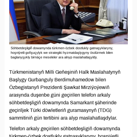
Söhbetdeşligiň dowamynda türkmen-özbek dostlukly gatnaşyklaryny,
hoşniýetli goňşuçylyk we strategiki hyzmatdaşlygyny ösdürmek bilen
baglanyşykly birnäçe meseleler ara alnyp maslahatlaşyldy.
Türkmenistanyň Milli Geňeşiniň Halk Maslahatynyň
Başlygy Gurbanguly Berdimuhamedow bilen
Özbegistanyň Prezidenti Şawkat Mirziýoýewiň
arasynda duşenbe güni geçirilen telefon arkaly
söhbetdeşligiň dowamynda Samarkant şäherinde
geçiriljek Türki döwletleriň guramasynyň (TDG)
sammitiniň gün tertibini ara alyp maslahatlaşdylar.
Telefon arkaly geçirilen söhbetdeşligiň dowamynda
türkmen-özbek dostlukly gatnaşyklaryny, hoşniýetli