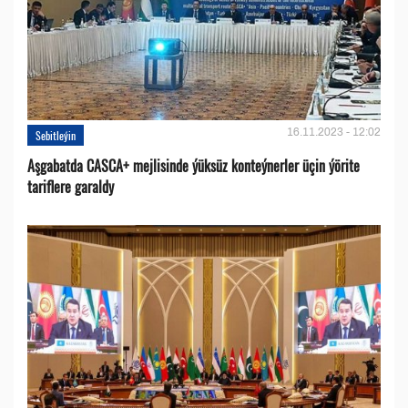
16.11.2023 - 12:02
Sebitleýin
Aşgabatda CASCA+ mejlisinde ýüksüz konteýnerler üçin ýörite
tariflere garaldy