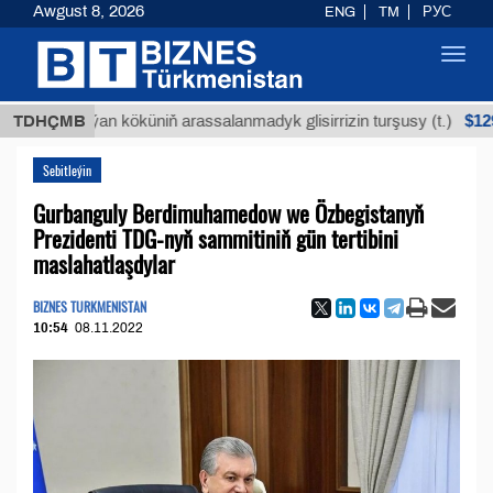
Awgust 8, 2026
ENG
TM
РУС
Toggl
navig
$12935,18
TDHÇMB
Buýan köküniň arassalanmadyk glisirrizin turşusy (t.)
Sebitleýin
Gurbanguly Berdimuhamedow we Özbegistanyň
Prezidenti TDG-nyň sammitiniň gün tertibini
maslahatlaşdylar
BIZNES TURKMENISTAN
10:54
08.11.2022