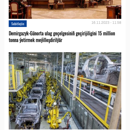
16.11.2023 - 11:58
Sebitleýin
Demirgazyk-Günorta ulag geçelgesiniň geçirijiligini 15 million
tonna ýetirmek meýilleşdirilýär