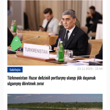
23.11.2023 - 15:46
Sebitleýin
Türkmenistan: Hazar deňziniň portlaryny ulanyp ýük daşamak
ulgamyny döretmek zerur