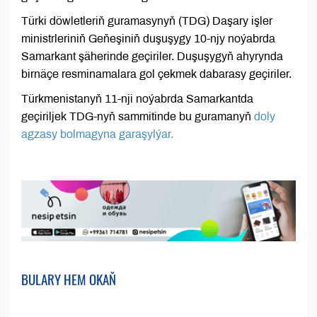
Türki döwletleriň guramasynyň (TDG) Daşary işler
ministrleriniň Geňeşiniň duşuşygy 10-njy noýabrda
Samarkant şäherinde geçiriler. Duşuşygyň ahyrynda
birnäçe resminamalara gol çekmek dabarasy geçiriler.
Türkmenistanyň 11-nji noýabrda Samarkantda
geçiriljek TDG-nyň sammitinde bu guramanyň
doly
agzasy bolmagyna garaşylýar.
BULARY HEM OKAŇ