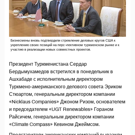
Бизнесмены вновь подтвердили стремление деловых кругов США к
укреплению своих позиций на перс¬пективном туркменском рынке и к
участию в реализации новых совместных проектов.
Президент Туркменистана Сердар
Бердымухамедов встретился в понедельник в
Ашхабаде с исполнительным директором
Туркмено-американского делового совета Эриком
Стюартом, генеральным директором компании
«Nicklaus Companies» Джоном Ризом, основателем
и председателем «UGT Renewables» Гораном
Райсичем, генеральным директором компании
«Climate Compass» Кевином Джеймсом.
Представители американских компаний выразили