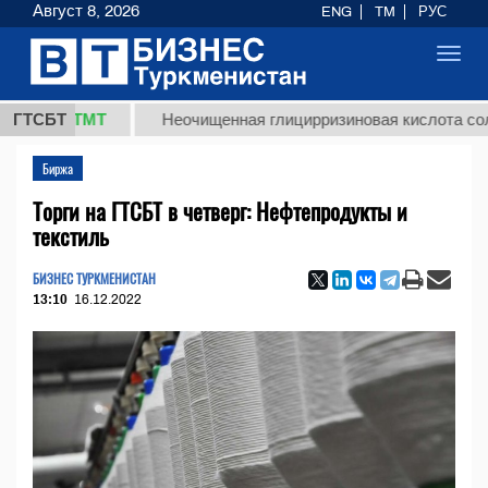
Август 8, 2026
ENG
TM
РУС
Toggl
navig
7,8 ТМТ
ГТСБТ
Неочищенная глицирризиновая кислота солодко
Биржа
Торги на ГТСБТ в четверг: Нефтепродукты и
текстиль
БИЗНЕС ТУРКМЕНИСТАН
13:10
16.12.2022