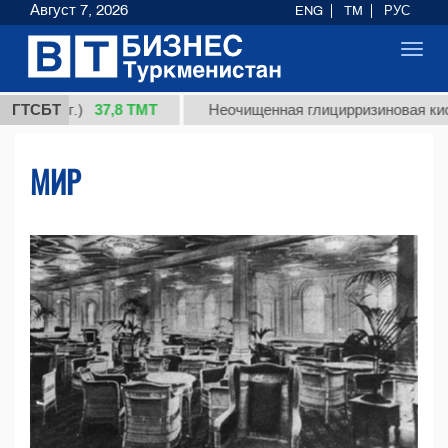
Август 7, 2026
ENG
TM
РУС
Toggl
navig
37,8 ТМТ
г.)
ГТСБТ
Неочищенная глицирризиновая кислота сол
МИР