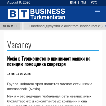
August 9, 2026
ENG
TM
РУС
Toggl
navig
37,8 ТМТ
$
SCRMET
Unrefined glycyrrhizic acid from licorice root (t.)
Vacancy
Nexia в Туркменистане принимает заявки на
позицию помощника секретаря
16:56
11.08.2025
Группа TurkmenExpert является членом сети «Nexia
International» (Nexia).
Nexia – это ведущая глобальная сеть независимых
бухгалтерских и консалтинговых компаний и она