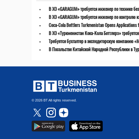
В ХО «GARAGUM» требуется инженер по технике бе
В ХО «GARAGUM» требуется инженер по контролю к
Coca-Cola Bottlers Turkmenistan Opens Applications fo
В ХО «Туркменистан Кока-Кола Боттлерз» требуетс
Требуется бухгалтер в экспедиторскую компанию «MT
В Посольстве Китайской Народной Республики в Ту
© 2026 BT All rights reserved.