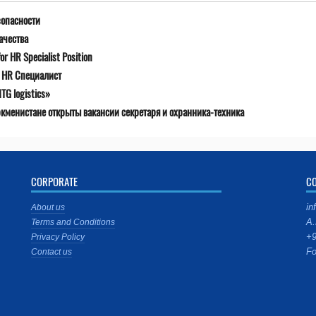
зопасности
ачества
r HR Specialist Position
я HR Специалист
G logistics»
ркменистане открыты вакансии секретаря и охранника-техника
CORPORATE
C
in
About us
A.
Terms and Conditions
+9
Privacy Policy
Fo
Contact us