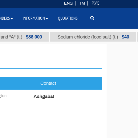
ENG
TM
РУС
NDERS
INFORMATION
QUOTATIONS
$86 000
$40
d "А" (t.)
Sodium chloride (food salt) (t.)
Contact
ion:
Ashgabat