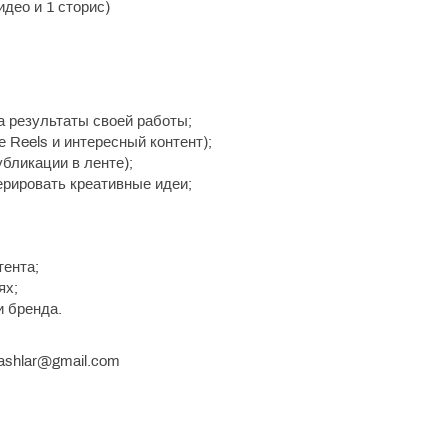
део и 1 сторис)
а результаты своей работы;
 Reels и интересный контент);
убликации в ленте);
ерировать креативные идеи;
тента;
ях;
и бренда.
ashlar@gmail.com