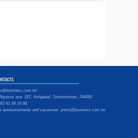
ONTACTS
fo@business.com.tm
Niyazov ave. 157, Ashgabat, Turkmenistan, 744000
93 61 89 14 98
r announcements and vacancies: press@business.com.tm