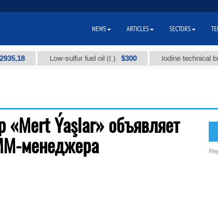
NEWS
ARTICLES
SECTORS
TE
35,18
$300
Low-sulfur fuel oil (t.)
Iodine technical bran
 «Mert Ýaşlar» объявляет
SMM-менеджера
Reg