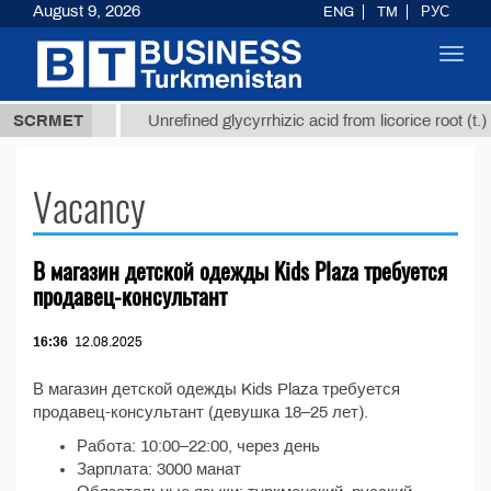
August 9, 2026
ENG
TM
РУС
Toggl
navig
37,8 ТМТ
)
SCRMET
Unrefined glycyrrhizic acid from licorice root (t.)
Vacancy
В магазин детской одежды Kids Plaza требуется
продавец-консультант
16:36
12.08.2025
В магазин детской одежды Kids Plaza требуется
продавец-консультант (девушка 18–25 лет).
Работа: 10:00–22:00, через день
Зарплата: 3000 манат