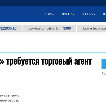
NEWS
ARTICLES
SECTORS
TE
12935,18
$300
Low-sulfur fuel oil (t.)
Iodine technical b
 требуется торговый агент
Reg
им языками;
переговоры.