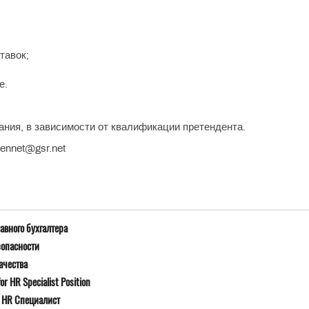
тавок;
е.
ания, в зависимости от квалификации претендента.
jennet@gsr.net
авного бухгалтера
зопасности
ачества
r HR Specialist Position
я HR Специалист