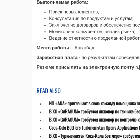
Выполняемая работа:
Поиск новых клиентов;
Консультация по продуктам и услугам;
Заключение договоров и обеспечение пос
Мониторинг конкурентов, анализ рынка;
Ведение отчетности о проделанной работ
Место работы
г. Ашхабад
Заработная плата
- по результатам собеседов
Резюме присылать на электронную почту
h.
READ ALSO
ИП «ADA» приглашает в свою команду помощника гл
В ХО «GARAGUM» требуется инженер по технике бе
В ХО «GARAGUM» требуется инженер по контролю к
Coca-Cola Bottlers Turkmenistan Opens Applications fo
В ХО «Туркменистан Кока-Кола Боттлерз» требуетс