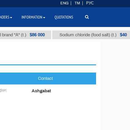
ENG
TM
РУС
NDERS
INFORMATION
QUOTATIONS
$86 000
$40
rand "А" (t.)
Sodium chloride (food salt) (t.)
Contact
ion:
Ashgabat