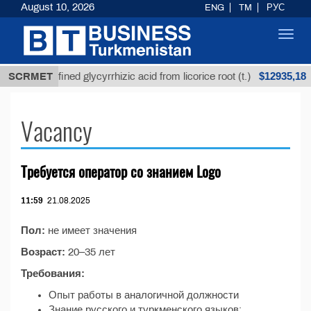
August 10, 2026
ENG
TM
РУС
Toggl
navig
$12935,18
SCRMET
Unrefined glycyrrhizic acid from licorice root (t.)
Vacancy
Требуется оператор со знанием Logo
11:59
21.08.2025
Пол:
не имеет значения
Возраст:
20–35 лет
Требования:
Опыт работы в аналогичной должности
Знание русского и туркменского языков;