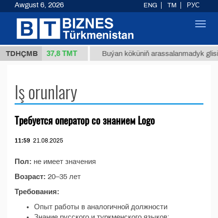
Awgust 6, 2026
ENG
TM
РУС
Toggl
navig
37,8 ТМТ
m 34/1 (kg.)
TDHÇMB
Buýan köküniň arassalanmadyk glisirri
Iş orunlary
Требуется оператор со знанием Logo
11:59
21.08.2025
Пол:
не имеет значения
Возраст:
20–35 лет
Требования:
Опыт работы в аналогичной должности
Знание русского и туркменского языков;