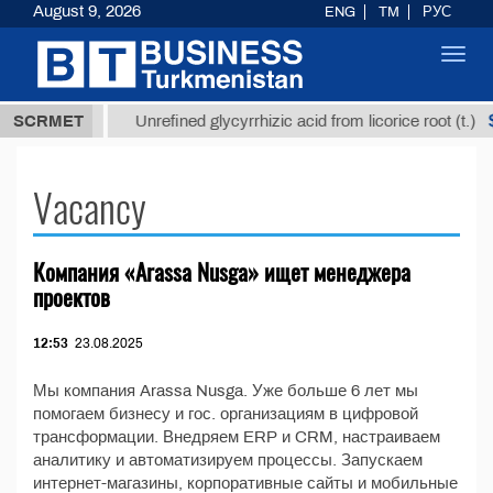
August 9, 2026
ENG
TM
РУС
Toggl
navig
37,8 ТМТ
$1
SCRMET
Unrefined glycyrrhizic acid from licorice root (t.)
Vacancy
Компания «Arassa Nusga» ищет менеджера
проектов
12:53
23.08.2025
Мы компания Arassa Nusga. Уже больше 6 лет мы
помогаем бизнесу и гос. организациям в цифровой
трансформации. Внедряем ERP и CRM, настраиваем
аналитику и автоматизируем процессы. Запускаем
интернет-магазины, корпоративные сайты и мобильные