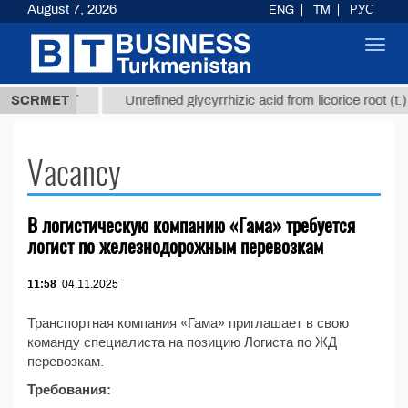
August 7, 2026
ENG
TM
РУС
Toggl
navig
37,8 ТМТ
.)
SCRMET
Unrefined glycyrrhizic acid from licorice root (t.)
Vacancy
В логистическую компанию «Гама» требуется
логист по железнодорожным перевозкам
11:58
04.11.2025
Транспортная компания «Гама» приглашает в свою
команду специалиста на позицию Логиста по ЖД
перевозкам.
Требования: