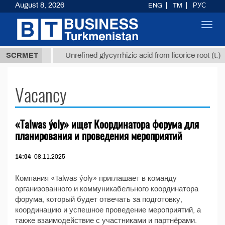
August 8, 2026
ENG
TM
РУС
Toggl
navig
37,8 ТМТ
$
SCRMET
Unrefined glycyrrhizic acid from licorice root (t.)
Vacancy
«Talwas ýoly» ищет Координатора форума для
планирования и проведения мероприятий
14:04
08.11.2025
Компания «Talwas ýoly» приглашает в команду
организованного и коммуникабельного координатора
форума, который будет отвечать за подготовку,
координацию и успешное проведение мероприятий, а
также взаимодействие с участниками и партнёрами.