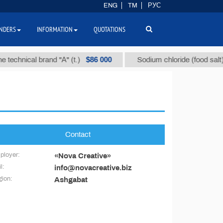
ENG
TM
РУС
NDERS
INFORMATION
QUOTATIONS
$86 000
technical brand "А" (t.)
Sodium chloride (food salt) (t
Contact
ployer:
«Nova Creative»
l:
info@novacreative.biz
ion:
Ashgabat