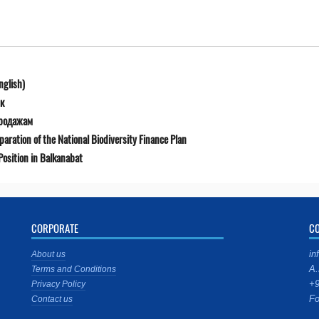
nglish)
к
продажам
ration of the National Biodiversity Finance Plan
osition in Balkanabat
CORPORATE
C
in
About us
A.
Terms and Conditions
+9
Privacy Policy
Fo
Contact us