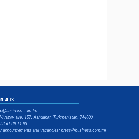
ONTACTS
fo@business.com.tm
Niyazov ave. 157, Ashgabat, Turkmenistan, 744000
93 61 89 14 98
r announcements and vacancies: press@business.com.tm