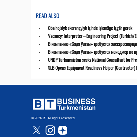
READ ALSO
Oba hojalyk ekerançylyk işinde işlemäge işgär gerek
Vacancy: Interpreter – Engineering Project (Turkish/E
В компанию «Сада Улгам» требуется электросварщи
В компанию «Сада Улгам» требуется менеджер по 
UNDP Turkmenistan seeks National Consultant for Prepa
SLB Opens Equipment Readiness Helper (Contractor) P
© 2026 BT All rights reserved.