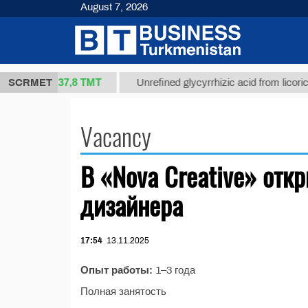
August 7, 2026
37,8 ТМТ
ort 1(kg.)
SCRMET
Unrefined glycyrrhizic acid from licorice r
Vacancy
В «Nova Creative» отк
дизайнера
17:54
13.11.2025
Опыт работы:
1–3 года
Полная занятость