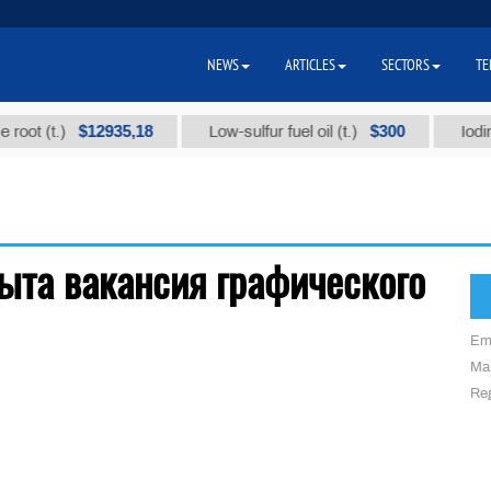
NEWS
ARTICLES
SECTORS
TE
$12935,18
$300
oot (t.)
Low-sulfur fuel oil (t.)
Iodine 
рыта вакансия графического
Em
Mai
Reg