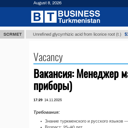
August 8, 2026
,8 ТМТ
$12
SCRMET
Unrefined glycyrrhizic acid from licorice root (t.)
Vacancy
Вакансия: Менеджер м
приборы)
17:29
14.11.2025
Требования:
Знание туркменского и русского языков 
Возраст: 25–40 лет.