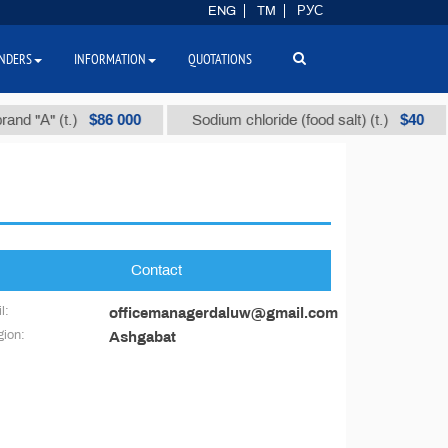
ENG
TM
РУС
NDERS
INFORMATION
QUOTATIONS
$86 000
$40
nd "А" (t.)
Sodium chloride (food salt) (t.)
Contact
l:
officemanagerdaluw@gmail.com
ion:
Ashgabat