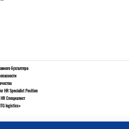
авного бухгалтера
зопасности
ачества
r HR Specialist Position
я HR Специалист
G logistics»