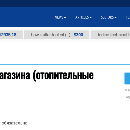
NEWS
ARTICLES
SECTORS
TE
935,18
$300
Low-sulfur fuel oil (t.)
Iodine technical bra
агазина (отопительные
Mai
Reg
— обязательно.