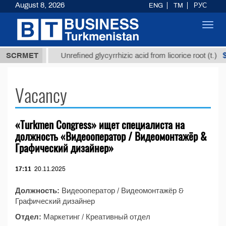
August 8, 2026
ENG
TM
РУС
Toggl
navig
7,8 ТМТ
$1
SCRMET
Unrefined glycyrrhizic acid from licorice root (t.)
Vacancy
«Turkmen Congress» ищет специалиста на
должность «Видеооператор / Видеомонтажёр &
Графический дизайнер»
17:11
20.11.2025
Должность:
Видеооператор / Видеомонтажёр &
Графический дизайнер
Отдел:
Маркетинг / Креативный отдел