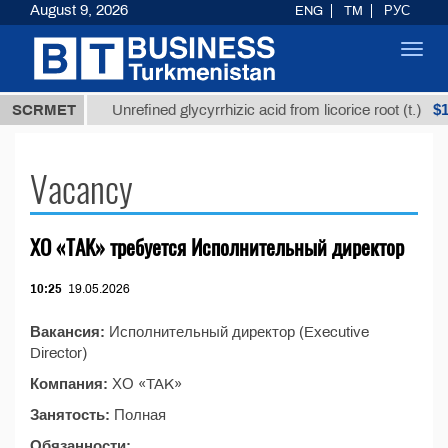
August 9, 2026
ENG
TM
РУС
Toggl
navig
7,8 ТМТ
$12
SCRMET
Unrefined glycyrrhizic acid from licorice root (t.)
Vacancy
ХО «TAK» требуется Исполнительный директор
10:25
19.05.2026
Вакансия:
Исполнительный директор (Executive
Director)
Компания:
ХО «TAK»
Занятость:
Полная
Обязанности: