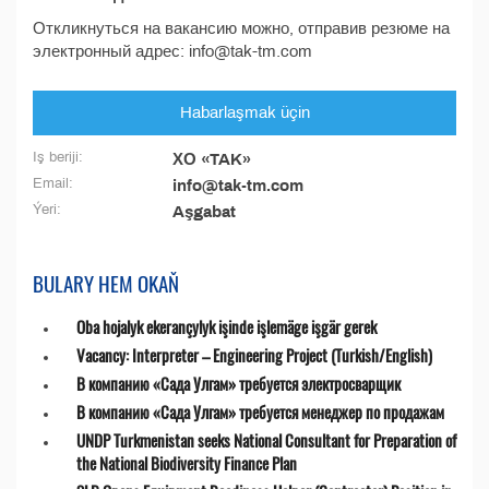
Откликнуться на вакансию можно, отправив резюме на
электронный адрес: info@tak-tm.com
Habarlaşmak üçin
Iş beriji:
ХО «TAK»
Email:
info@tak-tm.com
Ýeri:
Aşgabat
BULARY HEM OKAŇ
Oba hojalyk ekerançylyk işinde işlemäge işgär gerek
Vacancy: Interpreter – Engineering Project (Turkish/English)
В компанию «Сада Улгам» требуется электросварщик
В компанию «Сада Улгам» требуется менеджер по продажам
UNDP Turkmenistan seeks National Consultant for Preparation of
the National Biodiversity Finance Plan