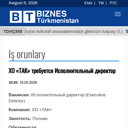
Awgust 6, 2026
ENG
TM
РУС
Toggl
navig
ТМТ
$1
TDHÇMB
Buýan köküniň arassalanmadyk glisirrizin turşusy (t.)
Iş orunlary
ХО «TAK» требуется Исполнительный директор
10:25
19.05.2026
Вакансия:
Исполнительный директор (Executive
Director)
Компания:
ХО «TAK»
Занятость:
Полная
Обязанности: