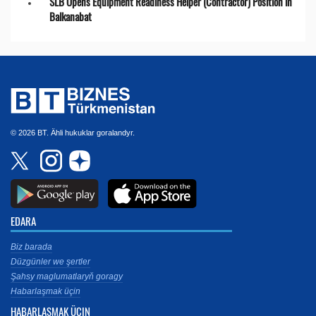
SLB Opens Equipment Readiness Helper (Contractor) Position in
Balkanabat
© 2026 BT. Ähli hukuklar goralandyr.
EDARA
Biz barada
Düzgünler we şertler
Şahsy maglumatlaryň goragy
Habarlaşmak üçin
HABARLAŞMAK ÜÇIN