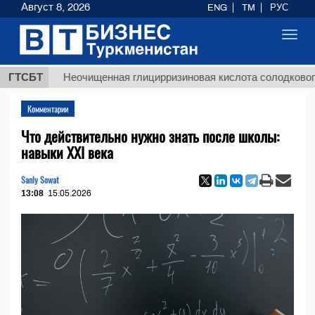
Август 8, 2026
ENG
TM
РУС
Toggl
navig
$
ГТСБТ
Неочищенная глицирризиновая кислота солодкового корня
Комментарии
Что действительно нужно знать после школы:
навыки XXI века
Sanly Sowat
13:08
15.05.2026