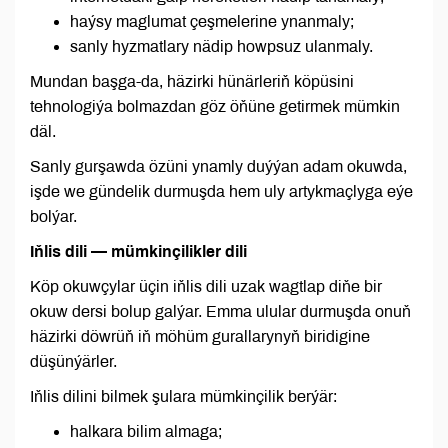
haýsy maglumat çeşmelerine ynanmaly;
sanly hyzmatlary nädip howpsuz ulanmaly.
Mundan başga-da, häzirki hünärleriň köpüsini
tehnologiýa bolmazdan göz öňüne getirmek mümkin
däl.
Sanly gurşawda özüni ynamly duýýan adam okuwda,
işde we gündelik durmuşda hem uly artykmaçlyga eýe
bolýar.
Iňlis dili — mümkinçilikler dili
Köp okuwçylar üçin iňlis dili uzak wagtlap diňe bir
okuw dersi bolup galýar. Emma ulular durmuşda onuň
häzirki döwrüň iň möhüm gurallarynyň biridigine
düşünýärler.
Iňlis dilini bilmek şulara mümkinçilik berýär:
halkara bilim almaga;