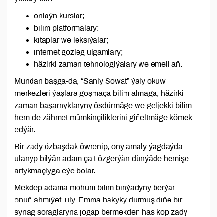
onlaýn kurslar;
bilim platformalary;
kitaplar we leksiýalar;
internet gözleg ulgamlary;
häzirki zaman tehnologiýalary we emeli aň.
Mundan başga-da, “Sanly Sowat” ýaly okuw
merkezleri ýaşlara goşmaça bilim almaga, häzirki
zaman başarnyklaryny ösdürmäge we geljekki bilim
hem-de zähmet mümkinçiliklerini giňeltmäge kömek
edýär.
Bir zady özbaşdak öwrenip, ony amaly ýagdaýda
ulanyp bilýän adam çalt özgerýän dünýäde hemişe
artykmaçlyga eýe bolar.
Mekdep adama möhüm bilim binýadyny berýär —
onuň ähmiýeti uly. Emma hakyky durmuş diňe bir
synag soraglaryna jogap bermekden has köp zady