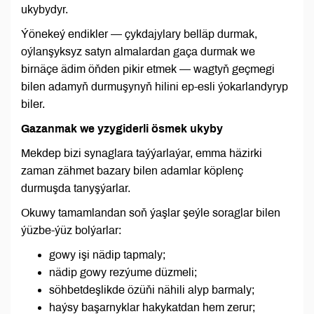
ukybydyr.
Ýönekeý endikler — çykdajylary belläp durmak,
oýlanşyksyz satyn almalardan gaça durmak we
birnäçe ädim öňden pikir etmek — wagtyň geçmegi
bilen adamyň durmuşynyň hilini ep-esli ýokarlandyryp
biler.
Gazanmak we yzygiderli ösmek ukyby
Mekdep bizi synaglara taýýarlaýar, emma häzirki
zaman zähmet bazary bilen adamlar köplenç
durmuşda tanyşýarlar.
Okuwy tamamlandan soň ýaşlar şeýle soraglar bilen
ýüzbe-ýüz bolýarlar:
gowy işi nädip tapmaly;
nädip gowy rezýume düzmeli;
söhbetdeşlikde özüňi nähili alyp barmaly;
haýsy başarnyklar hakykatdan hem zerur;