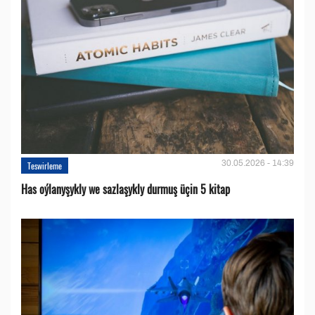
30.05.2026 - 14:39
Teswirleme
Has oýlanyşykly we sazlaşykly durmuş üçin 5 kitap