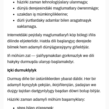
häzirki zaman tehnologiýalary ulanmaga;
dünýä derejesindäki maglumatlary öwrenmäge;
uzakdan iş mümkinçiliklerine;
dürli ýurtlardaky adamlar bilen aragatnaşyk
saklamaga.
Internetdäki peýdaly maglumatlaryň köp bölegi iňlis
dilinde elýeterlidir. Hatda dili başlangyç derejede
bilmek hem adamyň dünýägaraýşyny giňeldýär.
Iň möhüm zat — ýalňyşmakdan gorkmazlyk we dili
hakyky durmuşda ulanyp başlamakdyr.
Içki durnuklylyk
Durmuş diňe bir üstünliklerden ybarat däldir. Her bir
adamyň kynçylyk çekýän, ikirjiňlenýän, ýadaýan we
duýgy taýdan dartgynlylygy başdan döwri bolup bilýär.
Häzirki zaman adamyň möhüm başarnyklary:
stres bilen göreşmek;