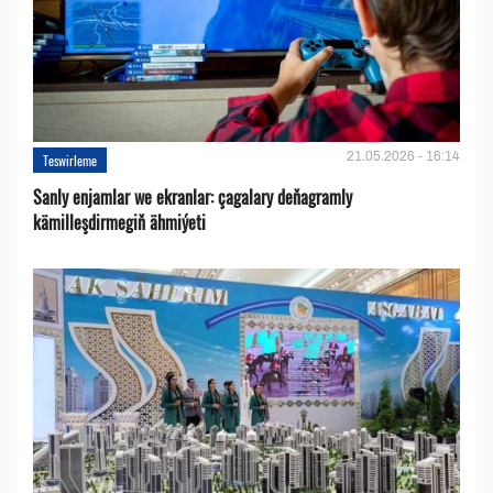
21.05.2026 - 16:14
Teswirleme
Sanly enjamlar we ekranlar: çagalary deňagramly
kämilleşdirmegiň ähmiýeti