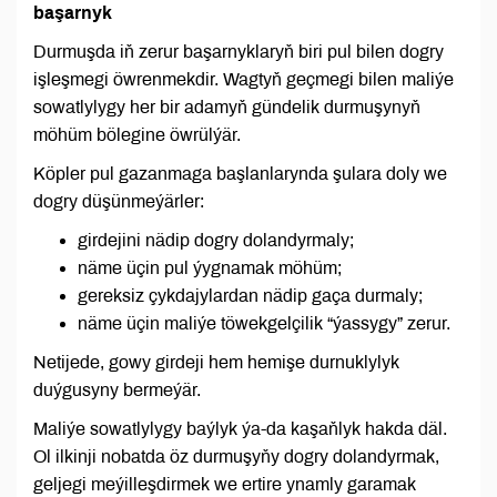
başarnyk
Durmuşda iň zerur başarnyklaryň biri pul bilen dogry
işleşmegi öwrenmekdir. Wagtyň geçmegi bilen maliýe
sowatlylygy her bir adamyň gündelik durmuşynyň
möhüm bölegine öwrülýär.
Köpler pul gazanmaga başlanlarynda şulara doly we
dogry düşünmeýärler:
girdejini nädip dogry dolandyrmaly;
näme üçin pul ýygnamak möhüm;
gereksiz çykdajylardan nädip gaça durmaly;
näme üçin maliýe töwekgelçilik “ýassygy” zerur.
Netijede, gowy girdeji hem hemişe durnuklylyk
duýgusyny bermeýär.
Maliýe sowatlylygy baýlyk ýa-da kaşaňlyk hakda däl.
Ol ilkinji nobatda öz durmuşyňy dogry dolandyrmak,
geljegi meýilleşdirmek we ertire ynamly garamak