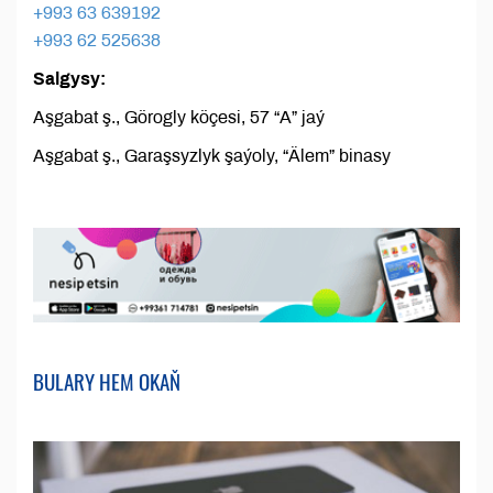
+993 63 639192
+993 62 525638
Salgysy:
Aşgabat ş., Görogly köçesi, 57 “A” jaý
Aşgabat ş., Garaşsyzlyk şaýoly, “Älem” binasy
BULARY HEM OKAŇ