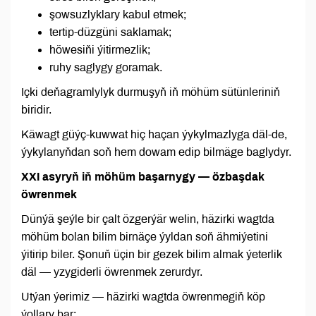
şowsuzlyklary kabul etmek;
tertip-düzgüni saklamak;
höwesiňi ýitirmezlik;
ruhy saglygy goramak.
Içki deňagramlylyk durmuşyň iň möhüm sütünleriniň
biridir.
Käwagt güýç-kuwwat hiç haçan ýykylmazlyga däl-de,
ýykylanyňdan soň hem dowam edip bilmäge baglydyr.
XXI asyryň iň möhüm başarnygy — özbaşdak
öwrenmek
Dünýä şeýle bir çalt özgerýär welin, häzirki wagtda
möhüm bolan bilim birnäçe ýyldan soň ähmiýetini
ýitirip biler. Şonuň üçin bir gezek bilim almak ýeterlik
däl — yzygiderli öwrenmek zerurdyr.
Utýan ýerimiz — häzirki wagtda öwrenmegiň köp
ýollary bar: