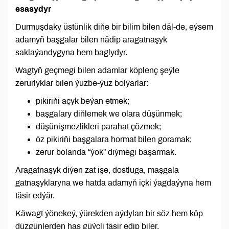
esasydyr
Durmuşdaky üstünlik diňe bir bilim bilen däl-de, eýsem
adamyň başgalar bilen nädip aragatnaşyk
saklaýandygyna hem baglydyr.
Wagtyň geçmegi bilen adamlar köplenç şeýle
zerurlyklar bilen ýüzbe-ýüz bolýarlar:
pikiriňi açyk beýan etmek;
başgalary diňlemek we olara düşünmek;
düşünişmezlikleri parahat çözmek;
öz pikiriňi başgalara hormat bilen goramak;
zerur bolanda “ýok” diýmegi başarmak.
Aragatnaşyk diýen zat işe, dostluga, maşgala
gatnaşyklaryna we hatda adamyň içki ýagdaýyna hem
täsir edýär.
Käwagt ýönekeý, ýürekden aýdylan bir söz hem köp
düzgünlerden has güýçli täsir edip biler.