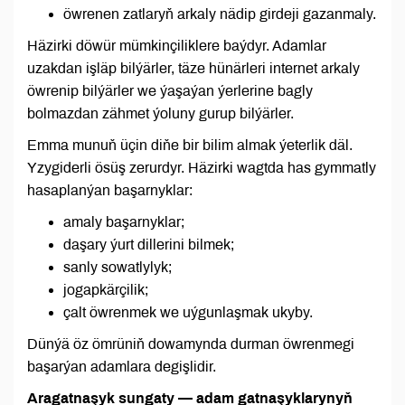
öwrenen zatlaryň arkaly nädip girdeji gazanmaly.
Häzirki döwür mümkinçiliklere baýdyr. Adamlar
uzakdan işläp bilýärler, täze hünärleri internet arkaly
öwrenip bilýärler we ýaşaýan ýerlerine bagly
bolmazdan zähmet ýoluny gurup bilýärler.
Emma munuň üçin diňe bir bilim almak ýeterlik däl.
Yzygiderli ösüş zerurdyr. Häzirki wagtda has gymmatly
hasaplanýan başarnyklar:
amaly başarnyklar;
daşary ýurt dillerini bilmek;
sanly sowatlylyk;
jogapkärçilik;
çalt öwrenmek we uýgunlaşmak ukyby.
Dünýä öz ömrüniň dowamynda durman öwrenmegi
başarýan adamlara degişlidir.
Aragatnaşyk sungaty — adam gatnaşyklarynyň