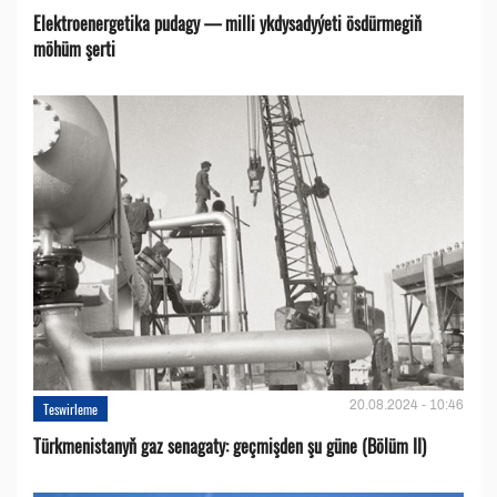
Elektroenergetika pudagy — milli ykdysadyýeti ösdürmegiň
möhüm şerti
20.08.2024 - 10:46
Teswirleme
Türkmenistanyň gaz senagaty: geçmişden şu güne (Bölüm II)