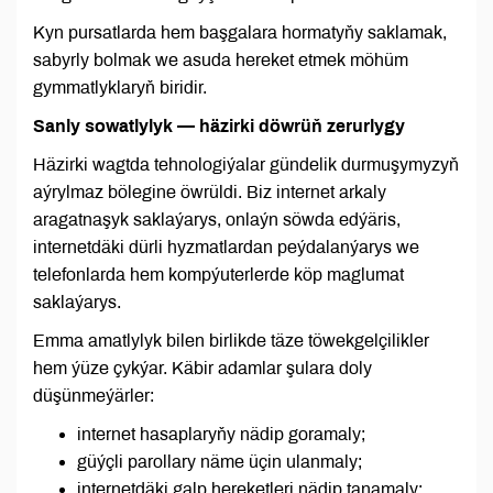
Kyn pursatlarda hem başgalara hormatyňy saklamak,
sabyrly bolmak we asuda hereket etmek möhüm
gymmatlyklaryň biridir.
Sanly sowatlylyk — häzirki döwrüň zerurlygy
Häzirki wagtda tehnologiýalar gündelik durmuşymyzyň
aýrylmaz bölegine öwrüldi. Biz internet arkaly
aragatnaşyk saklaýarys, onlaýn söwda edýäris,
internetdäki dürli hyzmatlardan peýdalanýarys we
telefonlarda hem kompýuterlerde köp maglumat
saklaýarys.
Emma amatlylyk bilen birlikde täze töwekgelçilikler
hem ýüze çykýar. Käbir adamlar şulara doly
düşünmeýärler:
internet hasaplaryňy nädip goramaly;
güýçli parollary näme üçin ulanmaly;
internetdäki galp hereketleri nädip tanamaly;