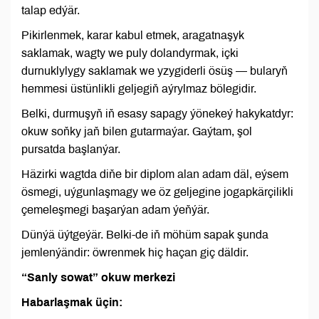
talap edýär.
Pikirlenmek, karar kabul etmek, aragatnaşyk
saklamak, wagty we puly dolandyrmak, içki
durnuklylygy saklamak we yzygiderli ösüş — bularyň
hemmesi üstünlikli geljegiň aýrylmaz bölegidir.
Belki, durmuşyň iň esasy sapagy ýönekeý hakykatdyr:
okuw soňky jaň bilen gutarmaýar. Gaýtam, şol
pursatda başlanýar.
Häzirki wagtda diňe bir diplom alan adam däl, eýsem
ösmegi, uýgunlaşmagy we öz geljegine jogapkärçilikli
çemeleşmegi başarýan adam ýeňýär.
Dünýä üýtgeýär. Belki-de iň möhüm sapak şunda
jemlenýändir: öwrenmek hiç haçan giç däldir.
“Sanly sowat” okuw merkezi
Habarlaşmak üçin: