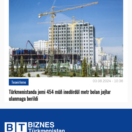
03.08.2024 - 10:36
Teswirleme
Türkmenistanda jemi 454 müň inedördül metr bolan jaýlar
ulanmaga berildi