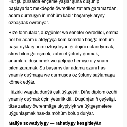
Hut şu pursatda ençeme ýaşlar şuňa düşünip
başlaýarlar: mekdepde öwredilen zatlara garamazdan,
adam durmuşyň iň möhüm käbir başarnyklaryny
özbaşdak öwrenýär.
Bize formulalar, düzgünler we seneler öwredildi, emma
her bir adam ulaldygyça kem-kemden başga möhüm
başarnyklary hem özleşdirýär: girdejiňi dolandyrmak,
stres bilen göreşmek, zähmet ýoluňy gurmak,
adamlara düşünmek we geljege hemişe uly ynam
bilen garamak. Şu başarnyklar adama özüni has
ynamly duýmaga we durmuşda öz ýoluny saýlamaga
kömek edýär.
Häzirki wagtda dünýä çalt üýtgeýär. Diňe diplom özüňi
ynamly duýmak üçin ýeterlik däl. Düşünjäniň çeýeligi,
täze zatlary öwrenmäge ukyplylyk we üýtgeşmelere
uýgunlaşmak has-da möhüm bolup durýar.
Maliýe sowatlylygy — rahatlygy kesgitleýän