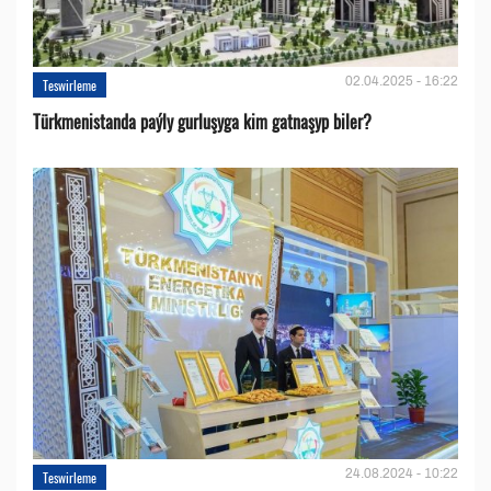
02.04.2025 - 16:22
Teswirleme
Türkmenistanda paýly gurluşyga kim gatnaşyp biler?
24.08.2024 - 10:22
Teswirleme