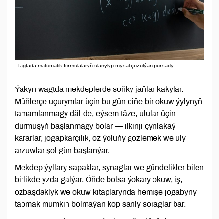
Tagtada matematik formulalaryň ulanylyp mysal çözülýän pursady
Ýakyn wagtda mekdeplerde soňky jaňlar kakylar.
Müňlerçe uçurymlar üçin bu gün diňe bir okuw ýylynyň
tamamlanmagy däl-de, eýsem täze, ulular üçin
durmuşyň başlanmagy bolar — ilkinji çynlakaý
kararlar, jogapkärçilik, öz ýoluňy gözlemek we uly
arzuwlar şol gün başlanýar.
Mekdep ýyllary sapaklar, synaglar we gündelikler bilen
birlikde yzda galýar. Öňde bolsa ýokary okuw, iş,
özbaşdaklyk we okuw kitaplarynda hemişe jogabyny
tapmak mümkin bolmaýan köp sanly soraglar bar.