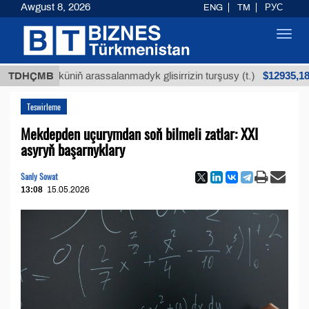
Awgust 8, 2026
ENG
TM
РУС
Toggl
navig
$12935,18
öküniň arassalanmadyk glisirrizin turşusy (t.)
TDHÇMB
Az 
Teswirleme
Mekdepden uçurymdan soň bilmeli zatlar: XXI
asyryň başarnyklary
Sanly Sowat
13:08
15.05.2026