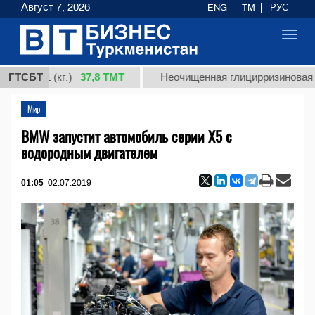
Август 7, 2026
ENG
TM
РУС
Toggl
navig
37,8 ТМТ
 1 (кг.)
ГТСБТ
Неочищенная глицирризиновая кислот
Мир
BMW запустит автомобиль серии X5 с
водородным двигателем
01:05
02.07.2019