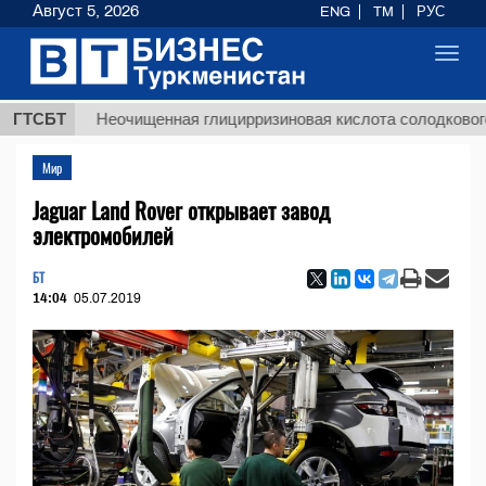
Август 5, 2026
ENG
TM
РУС
Toggl
navig
ГТСБТ
Неочищенная глицирризиновая кислота солодкового кор
Мир
Jaguar Land Rover открывает завод
электромобилей
БТ
14:04
05.07.2019