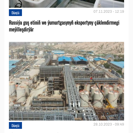
07.11.2023 - 12:19
Dünýä
Russiýa guş etiniň we ýumurtgasynyň eksportyny çäklendirmegi
meýilleşdirýär
28.10.2023 - 09:49
Dünýä