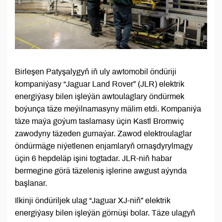
Birleşen Patyşalygyň iň uly awtomobil öndüriji
kompaniýasy “Jaguar Land Rover” (JLR) elektrik
energiýasy bilen işleýän awtoulaglary öndürmek
boýunça täze meýilnamasyny mälim etdi. Kompaniýa
täze maýa goýum taslamasy üçin Kastl Bromwiç
zawodyny täzeden gurnaýar. Zawod elektroulaglar
öndürmäge niýetlenen enjamlaryň ornaşdyrylmagy
üçin 6 hepdeläp işini togtadar. JLR-niň habar
bermegine görä täzeleniş işlerine awgust aýynda
başlanar.
Ilkinji öndüriljek ulag “Jaguar XJ-niň” elektrik
energiýasy bilen işleýän görnüşi bolar. Täze ulagyň