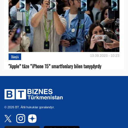
13.09.2023 - 10:23
Dünýä
"Apple” täze “iPhone 15” smartfonlary bilen tanyşdyrdy
© 2026 BT. Ähli hukuklar goralandyr.