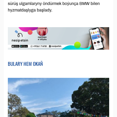
sürüş ulgamlaryny öndürmek boýunça BMW bilen
hyzmatdaşlyga başlady.
BULARY HEM OKAŇ