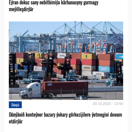
Eýran dokuz sany nebithimiýa kärhanasyny gurmagy
meýilleşdirýär
20.10.2023 - 13:40
Dünýä
Dünýäniň konteýner bazary ýokary görkezijilere ýetmegini dowam
etdirýär