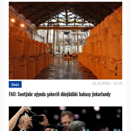
14.10.2023 - 12:18
Dünýä
FAO: Sentýabr aýynda şekeriň dünýädäki bahasy ýokarlandy