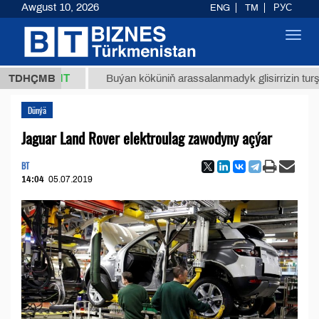
Awgust 10, 2026
ENG
TM
РУС
Toggl
navig
,8 ТМТ
TDHÇMB
Buýan köküniň arassalanmadyk glisirrizin turşusy (t.
Dünýä
Jaguar Land Rover elektroulag zawodyny açýar
BT
14:04
05.07.2019