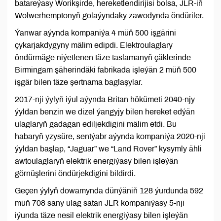
batareýasy Worikşirde, hereketlendirijisi bolsa, JLR-iň
Wolwerhemptonyň golaýyndaky zawodynda öndüriler.
Ýanwar aýynda kompaniýa 4 müň 500 işgärini
çykarjakdygyny mälim edipdi. Elektroulaglary
öndürmäge niýetlenen täze taslamanyň çäklerinde
Birmingam şäherindäki fabrikada işleýän 2 müň 500
işgär bilen täze şertnama baglaşylar.
2017-nji ýylyň iýul aýynda Britan hökümeti 2040-njy
ýyldan benzin we dizel ýangyjy bilen hereket edýän
ulaglaryň gadagan ediljekdigini mälim etdi. Bu
habaryň yzysüre, sentýabr aýynda kompaniýa 2020-nji
ýyldan başlap, “Jaguar” we “Land Rover” kysymly ähli
awtoulaglaryň elektrik energiýasy bilen işleýän
görnüşlerini öndürjekdigini bildirdi.
Geçen ýylyň dowamynda dünýäniň 128 ýurdunda 592
müň 708 sany ulag satan JLR kompaniýasy 5-nji
iýunda täze nesil elektrik energiýasy bilen işleýän