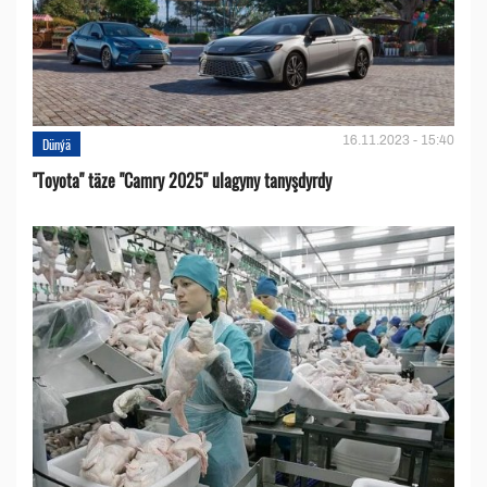
16.11.2023 - 15:40
Dünýä
''Toyota" täze "Camry 2025" ulagyny tanyşdyrdy